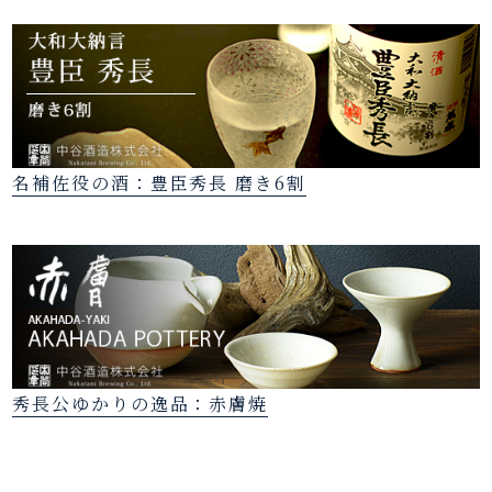
名補佐役の酒：豊臣秀長 磨き6割
秀長公ゆかりの逸品：赤膚焼