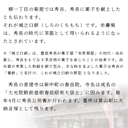
柳一丁目の菊屋では秀吉、秀長に菓子を献上した
とも伝わります。
それが城之口餅（しろのくちもち）です。赤膚焼
は、秀長の時代に茶器として用いられるようになっ
たとされています。
※「城之口餅」は、豊臣秀長が菓子屋「本家菊屋」の初代・治兵
衛に、秀吉をもてなす茶会用の菓子を命じたことが由来です。治
兵衛が考案した粒餡を餅で包み、きな粉をまぶした菓子は秀吉が
「鶯餅」と名付け、これが城之口餅の原型 となりました。
秀長の菩提寺は新中町の春岳院。寺名は戒名の
「大光院殿前亜相春岳紹栄大居士」に因みます。毎
年4月に秀長公供養が行われます。墓所は箕山町に大
納言塚として残ります。