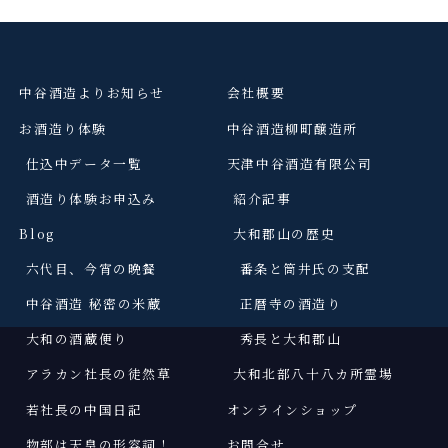
中谷酒造よりお知らせ
会社概要
お酒造り体験
中谷酒造柳町醸造所
仕込中データ一覧
天津中谷酒造有限公司
酒造り体験お申込み
紹介記事
Blog
大和郡山の歴史
六代目、今宵の晩餐
番条と筒井氏の支配
中谷酒造 秘密の米蔵
正暦寺の酒造り
大和の酒蔵便り
秀長と大和郡山
アラカン社長の徒然草
大和北部八十八カ所霊場
若社長の中国日記
オンラインショップ
物部は天皇の形容詞
！
お問合せ