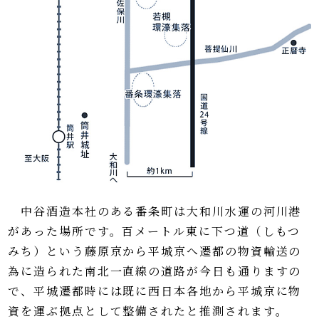
中谷酒造本社のある番条町は大和川水運の河川港
があった場所です。百メートル東に下つ道（しもつ
みち）という藤原京から平城京へ遷都の物資輸送の
為に造られた南北一直線の道路が今日も通りますの
で、平城遷都時には既に西日本各地から平城京に物
資を運ぶ拠点として整備されたと推測されます。