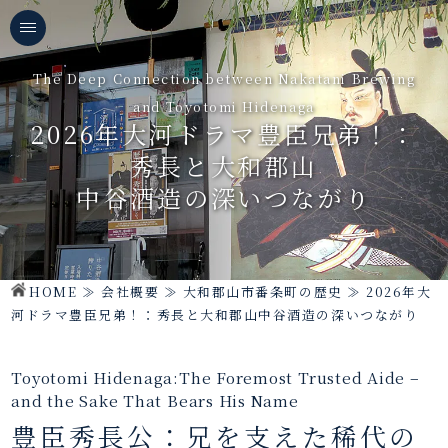
The Deep Connection between Nakatani Brewing
and Toyotomi Hidenaga
2026年大河ドラマ豊臣兄弟！：
秀長と大和郡山
中谷酒造の深いつながり
HOME
≫
会社概要
≫
大和郡山市番条町の歴史
≫
2026年大
河ドラマ豊臣兄弟！：秀長と大和郡山中谷酒造の深いつながり
Toyotomi Hidenaga:The Foremost Trusted Aide –
and the Sake That Bears His Name
豊臣秀長公：兄を支えた稀代の