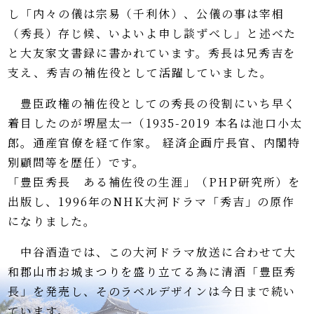
し「内々の儀は宗易（千利休）、公儀の事は宰相
（秀長）存じ候、いよいよ申し談ずべし」と述べた
と大友家文書録に書かれています。秀長は兄秀吉を
支え、秀吉の補佐役として活躍していました。
豊臣政権の補佐役としての秀長の役割にいち早く
着目したのが堺屋太一（1935-2019 本名は池口小太
郎。通産官僚を経て作家。 経済企画庁長官、内閣特
別顧問等を歴任）です。
「豊臣秀長 ある補佐役の生涯」（PHP研究所）を
出版し、1996年のNHK大河ドラマ「秀吉」の原作
になりました。
中谷酒造では、この大河ドラマ放送に合わせて大
和郡山市お城まつりを盛り立てる為に清酒「豊臣秀
長」を発売し、そのラベルデザインは今日まで続い
ています。