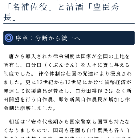
「名補佐役」と清酒「豊臣秀
長」
序章：分断から統一へ
唐から導入された律令制度は国家が全国の土地を
所有し、口分田（くぶんでん）を人々に貸し与える
制度でした。
律令体制は荘園の発達により浸食され
ました。更に12世紀から13世紀にかけて貨幣経済が
発達して鉄製農具が普及し、口分田耕作では なく新
田開墾を行う自作農、即ち新興自作農民が増加し律
令制は崩壊しました。
朝廷は平安時代後期から国家警察も国軍も持たな
くなりましたので、国司も荘園も自作農民も各々自