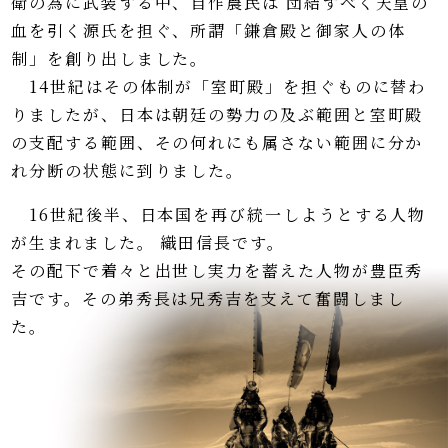
衛の為に武装する中、自作農民は 団結すべく天皇の
血を引く源氏を担ぐ、所謂「鎌倉殿と御家人の体
制」を創り出しました。
14世紀はその体制が「室町殿」を担ぐものに替わ
りましたが、日本は朝廷の勢力の及ぶ範囲と室町殿
の支配する範囲、その何れにも属さない範囲に分か
れ分断の状態に到りました。
16世紀後半、日本国を再び統一しようとする人物
が生まれました。 織田信長です。
その配下で着々と出世し実力を蓄えた人物が豊臣秀
吉です。その弟秀長は兄秀吉を支えて奮闘しまし
た。