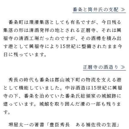
番条と筒井氏の支配 ≫
番条町は環濠集落としても有名ですが、今日残る
集落の形は清酒発祥の地とされる正暦寺、それは興
福寺の清酒工場だったのですが、その酒樽を積み出
す港として興福寺により15世紀に整備されたまま今
日に残っています。
正暦寺の酒造り ≫
秀長の時代も番条は郡山城下町の物流を支える港
として機能していました。中谷酒造は15世紀に興福
寺の下、番条を治めていた番条氏総領家の城館跡に
建っています。城館を取り囲んだ濠の一部も残りま
す。
堺屋太一の著書「豊臣秀長 ある補佐役の生涯」