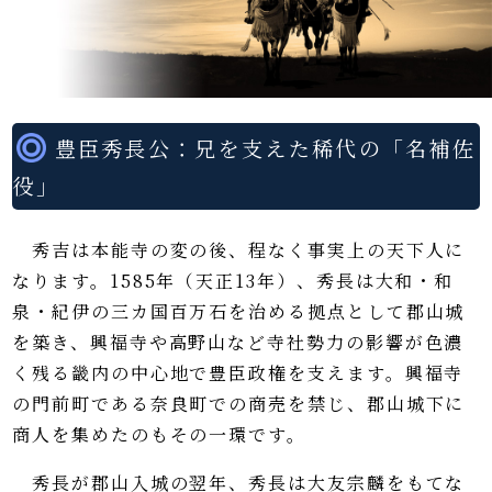
豊臣秀長公：兄を支えた稀代の「名補佐
役」
秀吉は本能寺の変の後、程なく事実上の天下人に
なります。1585年（天正13年）、秀長は大和・和
泉・紀伊の三カ国百万石を治める拠点として郡山城
を築き、興福寺や高野山など寺社勢力の影響が色濃
く残る畿内の中心地で豊臣政権を支えます。興福寺
の門前町である奈良町での商売を禁じ、郡山城下に
商人を集めたのもその一環です。
秀長が郡山入城の翌年、秀長は大友宗麟をもてな