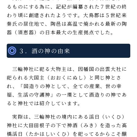
るものにする為に、記紀が編纂された７世紀の終
わり頃に創建されたようです。大鳥郡は５世紀来
秦氏の居住地で、陶邑は高温で焼かれる最新の陶
器（須恵器）の日本最大の生産拠点でした。
３．酒の神の由来
三輪神社に祀る大物主は、因幡国の出雲大社に
祀られる大国主（おおくにぬし）と同じ神とさ
れ、「国造りの神として、全ての産業、世の幸
福、生活の守護神」の一環として酒造りの神であ
ると神社では紹介しています。
実際は、三輪神社の境内にある活日（いくひ）
神社に大田田根子の下で神酒（みき）を造った高
橋活日（たかはしいくひ）を祀ってるからこそ醸