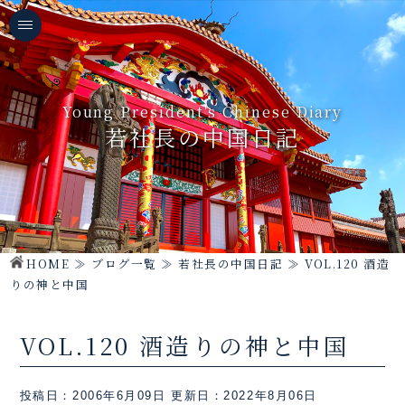
Young President's Chinese Diary
若社長の中国日記
HOME
≫
ブログ一覧
≫
若社長の中国日記
≫
VOL.120 酒造
りの神と中国
VOL.120 酒造りの神と中国
投稿日：2006年6月09日
更新日：2022年8月06日