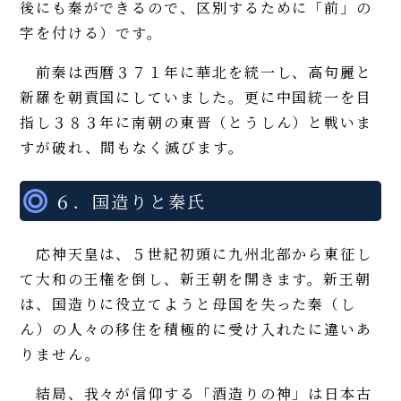
後にも秦ができるので、区別するために「前」の
字を付ける）です。
前秦は西暦３７１年に華北を統一し、高句麗と
新羅を朝貢国にしていました。更に中国統一を目
指し３８３年に南朝の東晋（とうしん）と戦いま
すが破れ、間もなく滅びます。
６．国造りと秦氏
応神天皇は、５世紀初頭に九州北部から東征し
て大和の王権を倒し、新王朝を開きます。新王朝
は、国造りに役立てようと母国を失った秦（し
ん）の人々の移住を積極的に受け入れたに違いあ
りません。
結局、我々が信仰する「酒造りの神」は日本古