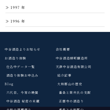
1997
1996
中谷酒造よりお知らせ
会社概要
お酒造り体験
中谷酒造柳町醸造所
仕込中データ一覧
天津中谷酒造有限公司
酒造り体験お申込み
紹介記事
Blog
大和郡山の歴史
六代目、今宵の晩餐
番条と筒井氏の支配
中谷酒造 秘密の米蔵
正暦寺の酒造り
大和の酒蔵便り
秀長と大和郡山