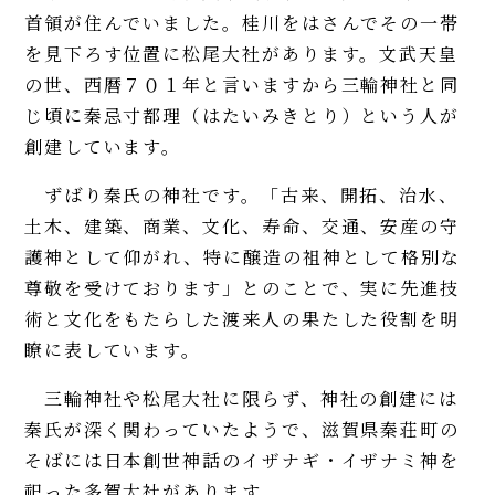
首領が住んでいました。桂川をはさんでその一帯
を見下ろす位置に松尾大社があります。文武天皇
の世、西暦７０１年と言いますから三輪神社と同
じ頃に秦忌寸都理（はたいみきとり）という人が
創建しています。
ずばり秦氏の神社です。「古来、開拓、治水、
土木、建築、商業、文化、寿命、交通、安産の守
護神として仰がれ、特に醸造の祖神として格別な
尊敬を受けております」とのことで、実に先進技
術と文化をもたらした渡来人の果たした役割を明
瞭に表しています。
三輪神社や松尾大社に限らず、神社の創建には
秦氏が深く関わっていたようで、滋賀県秦荘町の
そばには日本創世神話のイザナギ・イザナミ神を
祀った多賀大社があります。