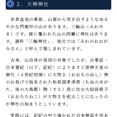
２．大神神社
奈良盆地の東部、山裾から突き出すようなゆる
やかな円錐形の山があります。三輪山（みわや
ま）です。緑に覆われた山の西麓に神社はありま
す。通称「三輪神社」、地元では「みわのおおが
みさん」と呼んで親しまれています。
古来、山自体が信仰の対象でしたが、古事記・
日本書紀（以下、記紀）によりますと崇神天皇の
御代（４世紀初頭）に大物主（おおものぬし）神
のお告げで指名された和泉国茅淳県（ちぬのあが
た、後の大鳥郡）陶（すえ）邑に住む大田田根子
（おおたたねこ）が大物主を祀ることになったの
が神社の始まりとしています。
実際には、記紀の中で描かれた日本神話を形あ