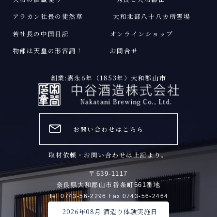
アラカン社長の徒然草
大和北部八十八カ所霊場
若社長の中国日記
オンラインショップ
物部は天皇の形容詞
！
お問合せ
創業:嘉永6年（1853年）大和郡山市
お問い合わせはこちら
取材依頼・お問い合わせは上記より。
〒639-1117
奈良県大和郡山市番条町561番地
Tel 0743-56-2296 Fax 0743-56-2464