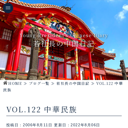
Young President's Chinese Diary
若社長の中国日記
HOME
≫
ブログ一覧
≫
若社長の中国日記
≫
VOL.122 中華
民族
VOL.122 中華民族
投稿日：2006年8月11日
更新日：2022年8月06日