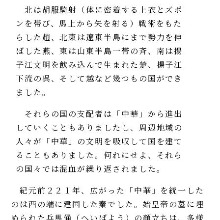
北は胡服騎射（体に密着する上衣とズボ
ンを帯び、馬上から矢を射る）戦術をもた
らした趙、北東は遼東半島にまで勢力を伸
ばした燕、東は山東半島一帯の斉、南は揚
子江文明を飲み込んで生まれた楚、揚子江
下流の呉、そして越など幾つもの国ができ
ました。
それらの国の支配者は「中華」から進出
していくこともありましたし、周辺地域の
人々が「中華」の文明を吸収して国を建て
ることもありました。何れにせよ、それら
の国々では混血が繰り返されました。
紀元前２２１年、広がった「中華」を統一した
のは西の端に建国した秦でした。始皇帝の墓に埋
められた兵馬俑（へいばよう）の顔立ちは、多様