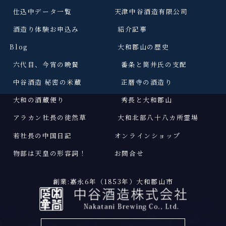
仕込中データ一覧
天津中谷酒造有限公司
酒造り体験お申込み
紹介記事
Blog
大和郡山の歴史
六代目、今宵の晩餐
番条と筒井氏の支配
中谷酒造 秘密の米蔵
正暦寺の酒造り
大和の酒蔵便り
秀長と大和郡山
アラカン社長の徒然草
大和北部八十八カ所霊場
若社長の中国日記
オンラインショップ
物部は天皇の形容詞
！
お問合せ
創業:嘉永6年（1853年）大和郡山市