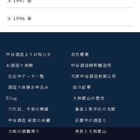
1997
1996
中谷酒造よりお知らせ
会社概要
お酒造り体験
中谷酒造柳町醸造所
仕込中データ一覧
天津中谷酒造有限公司
酒造り体験お申込み
紹介記事
Blog
大和郡山の歴史
六代目、今宵の晩餐
番条と筒井氏の支配
中谷酒造 秘密の米蔵
正暦寺の酒造り
大和の酒蔵便り
秀長と大和郡山