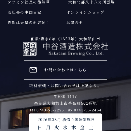
アラカン社長の徒然草
大和北部八十八カ所霊場
若社長の中国日記
オンラインショップ
物部は天皇の形容詞
！
お問合せ
創業:嘉永6年（1853年）大和郡山市
お問い合わせはこちら
取材依頼・お問い合わせは上記より。
〒639-1117
奈良県大和郡山市番条町561番地
Tel 0743-56-2296 Fax 0743-56-2464