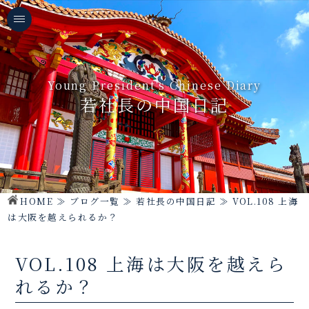
Young President's Chinese Diary
若社長の中国日記
HOME
≫
ブログ一覧
≫
若社長の中国日記
≫
VOL.108 上海
は大阪を越えられるか？
VOL.108 上海は大阪を越えら
れるか？