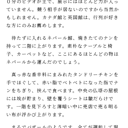
０分のビデオが主で、展示にはほとんど力が入っ
ていません。競う相手が居ないのですから当然か
もしれません。カナダ館と英国館は、行列が好き
な方にのみお薦めします。
待たずに入れるネパール館、焼きたてのナンを
持って二階に上がります。素朴なテーブルと椅
子、カーペットなど、ここにあるほとんどの物は
ネパールから運んだのでしょう。
真っ赤な香辛料にまみれたタンドリーチキンを
手でほぐして、赤い脂でベトベトになった指でナ
ンをちぎり、挟んで食べます。中央の仏塔の屋根
には埃が貯まり、壁を覆うシートは皺だらけで
す。一階を見下ろすと薄暗い中に売店で売る明る
い布が浮かび上がります。
まるでバザールのようです。全てが調和して現