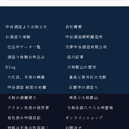
中谷酒造よりお知らせ
会社概要
お酒造り体験
中谷酒造柳町醸造所
仕込中データ一覧
天津中谷酒造有限公司
酒造り体験お申込み
紹介記事
Blog
大和郡山の歴史
六代目、今宵の晩餐
番条と筒井氏の支配
中谷酒造 秘密の米蔵
正暦寺の酒造り
大和の酒蔵便り
秀長と大和郡山
アラカン社長の徒然草
大和北部八十八カ所霊場
若社長の中国日記
オンラインショップ
物部は天皇の形容詞
！
お問合せ