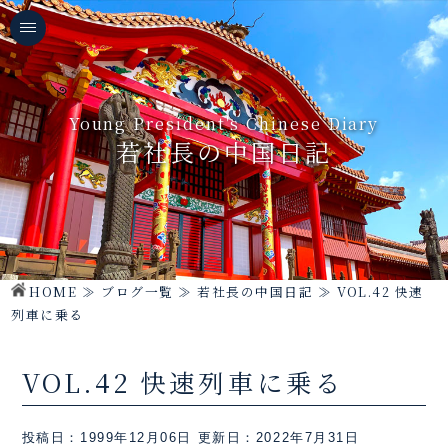
Young President's Chinese Diary
若社長の中国日記
HOME
≫
ブログ一覧
≫
若社長の中国日記
≫
VOL.42 快速
列車に乗る
VOL.42 快速列車に乗る
投稿日：1999年12月06日
更新日：2022年7月31日