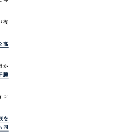
が複
を高
掛か
肝臓
イン
。
液を
も同