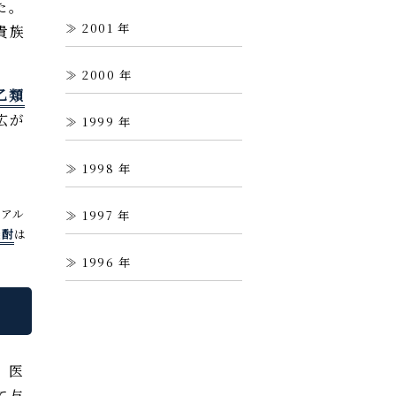
た。
2001
貴族
2000
乙類
広が
1999
1998
アル
1997
焼酎
は
1996
、医
て与