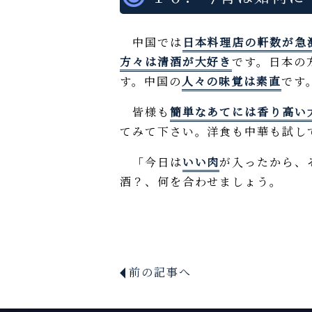
中国では
日本料理店の軒数が急
方々は清酒が大好き
です。日本の
す。中国の
人々の味覚は素直
です
皆様も
簡単なあてには香り高い
てみて下さい。洋食も中華も試し
「今日は
いい肉
が入ったから、
酒？、何を合わせましょう。
前の記事へ