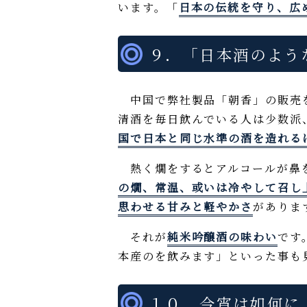
います。「
日本の伝統を守り、広
９．「日本酒のよう
中国で弊社製品「朝香」の販売を
清酒を毎日飲んでいる人は少数派
国で日本と同じ水準の酒を造れる
熱く燗をするとアルコールが鼻を
の燗、常温、或いは冷やして召し
思わせる甘みと軽やかさ
がありま
それが
純米吟醸酒の味わい
です
本産のを飲みます」といった事も
１０．今宵は如何に