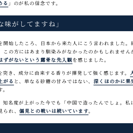
める
」のが私の信念です。
な味がしてますね」
開始したころ、日本から来た人にこう言われました。
、この方にはあまり馴染みがなかったのかもしれません
はずがないという露骨な先入観
を感じました。
突き、成分に由来する香りが揮発して強く感じます。
上がる
と、単なる砂糖の甘みではない、
深くほのかに果
す。
。知名度が上がった今でも「中国で造ったんでしょ。私
見られ、
偏見との戦いは続いています
。