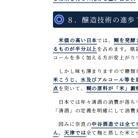
８．醸造技術の進歩
米価の高い日本
では、
糊を発酵
るものが半分以上
を占めます。瓶
コールを多く加える方が安上がり
しかし味も薄まりますので糖類
米こうじ、水及びアルコール等を
点
を突いて、
糊の原料が「米」澱
日本では年々清酒の消費が落ち
「清酒」の定義を明確にして消費
因みに奈良の
中谷酒造では全て
ん
。
天津では
全て麹と蒸した米と