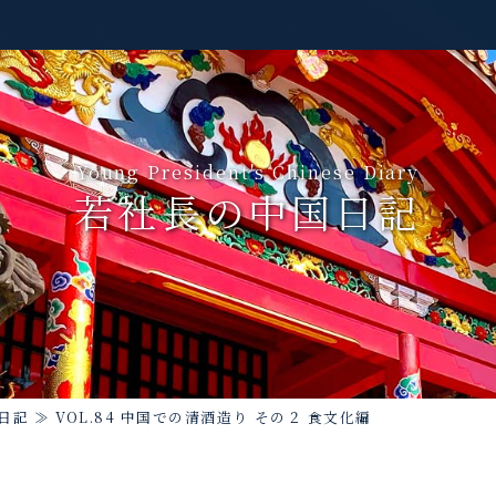
Young President's Chinese Diary
若社長の中国日記
日記
≫
VOL.84 中国での清酒造り その２ 食文化編