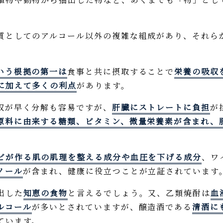
としてのアルコール以外の複雑な組成があり、それら
いう根拠の第一は
食事と共に摂取することで
栄養の吸収
に加えて多くの利点
があります。
収が早く分解も容易ですが、
肝臓にストレートに負担
が
原料に由来する糖類、ビタミン、微量栄養素が含まれ、
ビが作る肌の肌理を整える成分や血圧を下げる成分
、ワ
ノール
が含まれ、健康に役立つことが立証されています
出した
知恵の食物
と言えるでしょう。又、乙類焼酎は
血
ルコール
が多いとされていますが、醸造酒である
清酒に
ています。