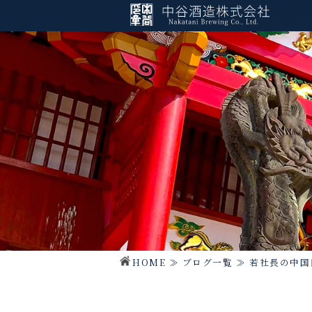
HOME
≫
ブログ一覧
≫
若社長の中国