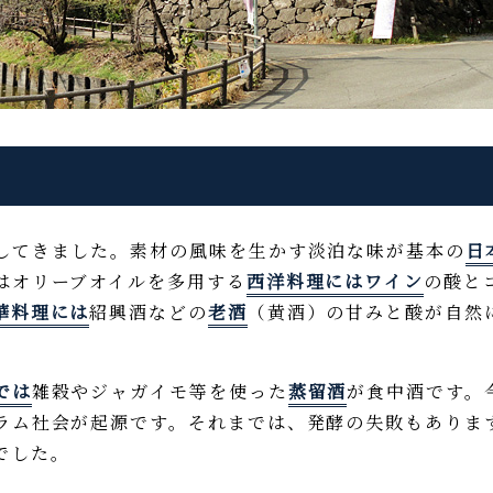
してきました。素材の風味を生かす淡泊な味が基本の
日
はオリーブオイルを多用する
西洋料理にはワイン
の酸と
華料理には
紹興酒などの
老酒
（黄酒）の甘みと酸が自然
では
雑穀やジャガイモ等を使った
蒸留酒
が食中酒です。
ラム社会が起源です。それまでは、発酵の失敗もありま
でした。