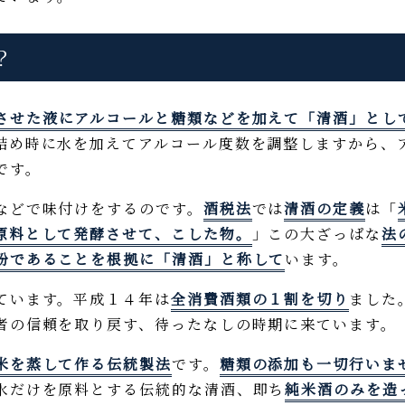
？
させた液にアルコールと糖類などを加えて「清酒」とし
詰め時に水を加えてアルコール度数を調整しますから、
です。
などで味付けをするのです。
酒税法
では
清酒の定義
は「
原料として発酵させて、こした物。
」この大ざっぱな
法
粉であることを根拠に「清酒」と称して
います。
ています。平成１４年は
全消費酒類の１割を切り
ました
者の信頼を取り戻す、待ったなしの時期に来ています。
米を蒸して作る伝統製法
です。
糖類の添加も一切行いま
水だけを原料とする伝統的な清酒、即ち
純米酒のみを造