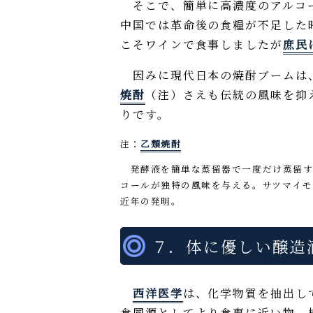
そこで、簡単に高濃度のアルコー
中国では革命後の食糧が不足した
こそワインで食事しましたが
庶民
因みに現代日本の焼酎ブームは
焼酎
（注）さえも伝統の風味を抑
りです。
注：
乙類焼酎
発酵液を簡単な蒸留器で一度だけ蒸留す
コールが独特の風味を与える。サツマイモ
近年の発明。
７．体に優しい醸造
西洋医学
は、化学物質を抽出し
食同源としてより食事に近い物、