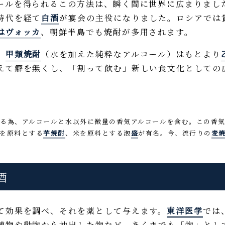
ルを得られるこの方法は、瞬く間に世界に広まりまし
時代を経て
白酒
が宴会の主役になりました。ロシアでは
はヴォッカ
、朝鮮半島でも焼酎が多用されます。
、
甲類焼酎
（水を加えた純粋なアルコール）はもとより
えて癖を無くし、「割って飲む」新しい食文化としての
る為、アルコールと水以外に微量の香気アルコールを含む。この香気
を原料とする
芋焼酎
、米を原料とする泡
盛
が有名。今、流行りの
麦
酒
て効果を調べ、それを薬として与えます。
東洋医学
では
植物や動物から抽出した物など、あくまでも「物」とし