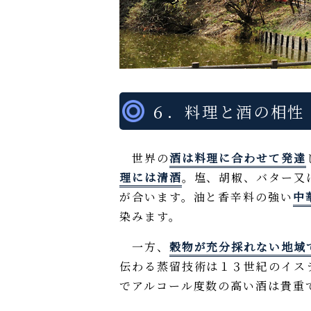
６．料理と酒の相性
世界の
酒は料理に合わせて発達
理には清酒
。塩、胡椒、バター又
が合います。油と香辛料の強い
中
染みます。
一方、
穀物が充分採れない地域
伝わる蒸留技術は１３世紀のイス
でアルコール度数の高い酒は貴重