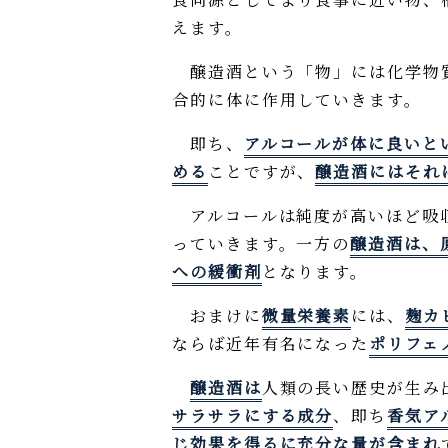
えます。
醸造酒という「物」には化学物質
合的に体に作用していきます。
即ち、
アルコールが体に良いと
める
ことですが、
醸造酒にはそれ
アルコールは純度が高いほど吸
っていきます。一方の
醸造酒は、
への緩衝剤
となります。
おまけに
微量栄養素
には、
麹カ
ならば近年有名になった
ポリフェ
醸造酒は
人類の長い歴史が生み
サラサラにする成分
、即ち
香気ア
じ効果を得るに充分な量が含まれ