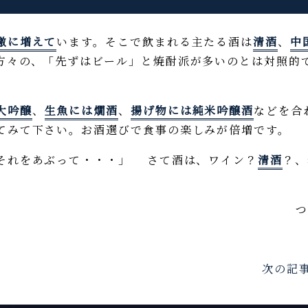
激に増えて
います。そこで飲まれる主たる酒は
清酒
、
中
方々の、「先ずはビール」と焼酎派が多いのとは対照的
。
大吟醸
、
生魚には燗酒
、
揚げ物には純米吟醸酒
などを合
てみて下さい。お酒選びで食事の楽しみが倍増です。
それをあぶって・・・」 さて酒は、ワイン？
清酒
？、
次の記