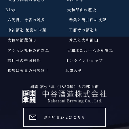
Blog
大和郡山の歴史
六代目、今宵の晩餐
番条と筒井氏の支配
中谷酒造 秘密の米蔵
正暦寺の酒造り
大和の酒蔵便り
秀長と大和郡山
アラカン社長の徒然草
大和北部八十八カ所霊場
若社長の中国日記
オンラインショップ
物部は天皇の形容詞
！
お問合せ
創業:嘉永6年（1853年）大和郡山市
お問い合わせはこちら