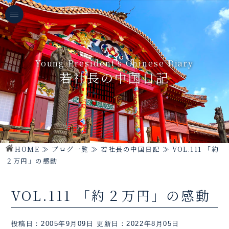
Young President's Chinese Diary
若社長の中国日記
HOME
≫
ブログ一覧
≫
若社長の中国日記
≫
VOL.111 「約
２万円」の感動
VOL.111 「約２万円」の感動
投稿日：2005年9月09日
更新日：2022年8月05日