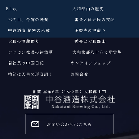
Blog
大和郡山の歴史
六代目、今宵の晩餐
番条と筒井氏の支配
中谷酒造 秘密の米蔵
正暦寺の酒造り
大和の酒蔵便り
秀長と大和郡山
アラカン社長の徒然草
大和北部八十八カ所霊場
若社長の中国日記
オンラインショップ
物部は天皇の形容詞
！
お問合せ
創業:嘉永6年（1853年）大和郡山市
お問い合わせはこちら