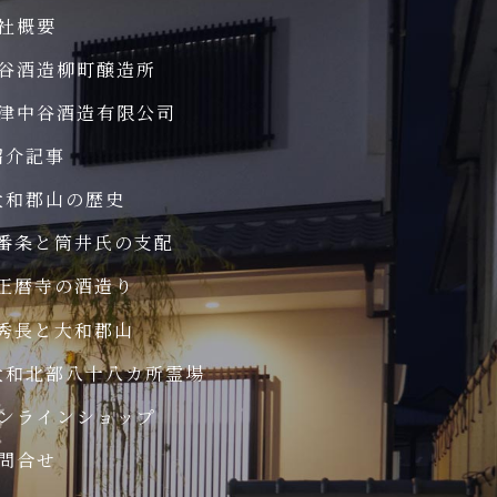
社概要
谷酒造柳町醸造所
津中谷酒造有限公司
紹介記事
大和郡山の歴史
番条と筒井氏の支配
正暦寺の酒造り
秀長と大和郡山
大和北部八十八カ所霊場
ンラインショップ
問合せ