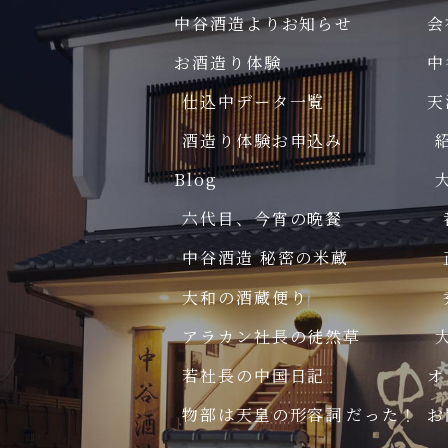
中谷酒造よりお知らせ
会
お酒造り体験
中
仕込中データ一覧
天
酒造り体験お申込み
Blog
六代目、今宵の晩餐
中谷酒造 秘密の米蔵
大和の酒蔵便り
アラカン社長の徒然草
若社長の中国日記
オ
物部は天皇の形容詞
だった
！
お