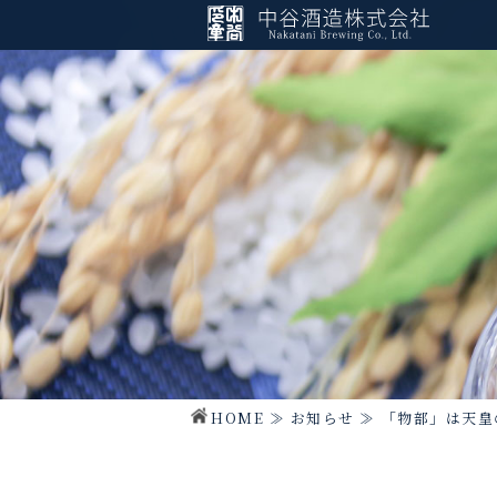
HOME
≫
お知らせ
≫
「物部」は天皇