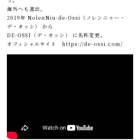
う。
海外へも進出。
2019年 NolenNiu-de-Ossi（ノレンニゥー・
デ・オッシ） から
DE-OSSI（デ・オッシ） に名称変更。
オフィシャルサイト https://de-ossi.com/