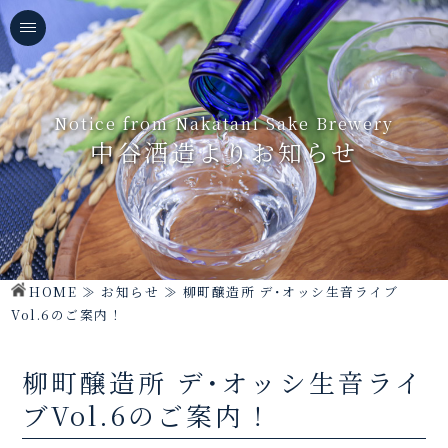
Notice from Nakatani Sake Brewery
中谷酒造よりお知らせ
HOME
≫
お知らせ
≫
柳町醸造所 デ･オッシ生音ライブ
Vol.6のご案内！
柳町醸造所 デ･オッシ生音ライ
ブVol.6のご案内！