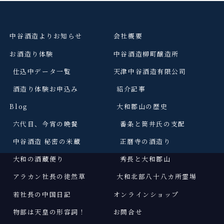
中谷酒造よりお知らせ
会社概要
お酒造り体験
中谷酒造柳町醸造所
仕込中データ一覧
天津中谷酒造有限公司
酒造り体験お申込み
紹介記事
Blog
大和郡山の歴史
六代目、今宵の晩餐
番条と筒井氏の支配
中谷酒造 秘密の米蔵
正暦寺の酒造り
大和の酒蔵便り
秀長と大和郡山
アラカン社長の徒然草
大和北部八十八カ所霊場
若社長の中国日記
オンラインショップ
物部は天皇の形容詞
！
お問合せ