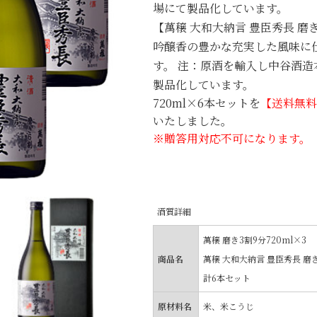
場にて製品化しています。
【萬穣 大和大納言 豊臣秀長 磨
吟醸香の豊かな充実した風味に
す。 注：原酒を輸入し中谷酒造
製品化しています。
720ml×6本セットを
【送料無
いたしました。
※贈答用対応不可になります。
酒質詳細
萬穣 磨き3割9分720ml×3
商品名
萬穣 大和大納言 豊臣秀長 磨き
計6本セット
原材料名
米、米こうじ