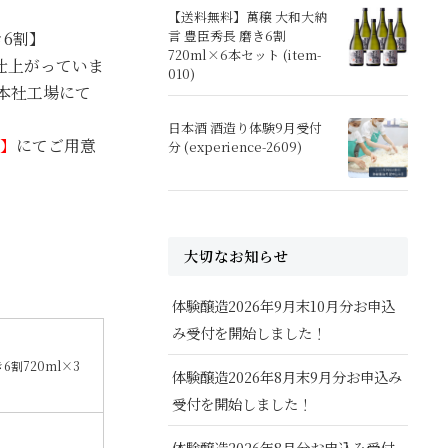
【送料無料】萬穣 大和大納
言 豊臣秀長 磨き6割
き6割】
720ml×6本セット (item-
仕上がっていま
010)
本社工場にて
日本酒 酒造り体験9月受付
料】
にてご用意
分 (experience-2609)
大切なお知らせ
体験醸造2026年9月末10月分お申込
み受付を開始しました！
6割720ml×3
体験醸造2026年8月末9月分お申込み
受付を開始しました！
体験醸造2026年8月分お申込み受付