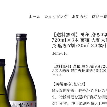
ホーム
ショッピング
お知らせ
商品一
【送料無料】萬穣 磨き3
720ml×3本 萬穣 大和
長 磨き6割720ml×3本
item-016
【送料無料】萬穣 磨き3割9分720
大和大納言 豊臣秀長 磨き6割720
セット
【萬穣 磨き3割9分】
豊かな吟醸香、軽やかでキレの
す。特段料理を選ばず良好な相
だけます。 注：原酒を輸入し中