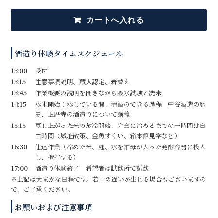
酒造り体験タイムスケジュール
13:00
受付
13:15
注意事項説明、蔵人認定、着替え
13:45
作業概要の説明を聞きながら吸水試験と洗米
14:15
蒸米開始：蒸している間、清酒のできる過程、中谷酒造の歴
史、正暦寺の酒造りについて講義
15:15
蒸し上がった米の放冷開始、完全に冷めるまでの一時間は自
由時間（城址散策、金魚すくい、箱本館見学など）
16:30
仕込作業（冷めた米、麹、水を酒母が入った発酵容器に投入
し、攪拌する）
17:00
酒造り体験終了 希望者は試飲所で試飲
※上記は大まかな日程です。若干の違いが生じる場合もございますの
で、ご了承ください。
お願いおよび注意事項