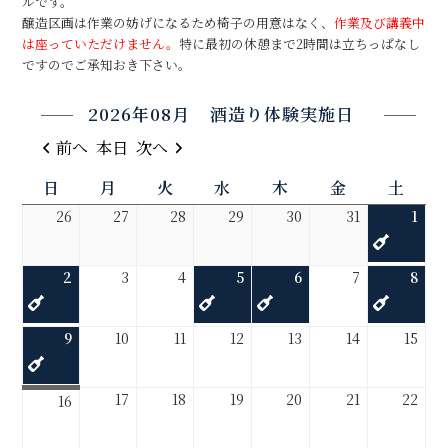
ルです。
醸造区画は作業の妨げになるため椅子の用意はなく、
作業及び講義中
は座っていただけません。
特に最初の休憩まで2時間は立ちっぱなし
ですのでご承知おき下さい。
2026年08月
酒造り体験実施日
前へ
本日
次へ
日
月
火
水
木
金
土
日
月
火
水
木
金
土
曜
曜
曜
曜
曜
曜
曜
2026
2026
2026
2026
2026
2026
202
(1
26
27
28
29
30
31
1
日
日
日
日
日
日
日
年
年
年
年
年
年
年
件
07
07
07
07
07
07
08
の
2026
(1
2026
2026
2026
(1
2026
(1
2026
202
(1
2
3
4
5
6
7
8
月
月
月
月
月
月
月
イ
年
件
年
年
年
件
年
件
年
年
件
26
27
28
29
30
31
01
ベ
08
の
08
08
08
の
08
の
08
08
の
日
日
日
日
日
日
日
ン
2026
(1
2026
2026
2026
2026
2026
202
9
10
11
12
13
14
15
月
イ
月
月
月
イ
月
イ
月
月
イ
ト)
年
件
年
年
年
年
年
年
02
ベ
03
04
05
ベ
06
ベ
07
08
ベ
08
の
08
08
08
08
08
08
日
ン
日
日
日
ン
日
ン
日
日
ン
2026
2026
2026
2026
2026
202
17
18
19
20
21
22
2026
16
月
イ
月
月
月
月
月
月
ト)
ト)
ト)
ト)
年
年
年
年
年
年
年
09
ベ
10
11
12
13
14
15
08
08
08
08
08
08
08
日
ン
日
日
日
日
日
日