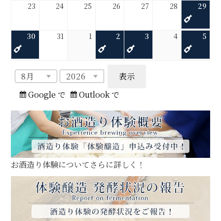
2026
2026
2026
2026
2026
2026
202
(1
23
24
25
26
27
28
29
月
月
月
月
月
月
月
ト)
年
年
年
年
年
年
年
件
17
18
19
20
21
22
16
08
08
08
08
08
08
08
の
日
日
日
日
日
日
日
2026
(1
2026
2026
2026
(1
2026
(1
2026
202
(1
30
31
1
2
3
4
5
月
月
月
月
月
月
月
イ
年
件
年
年
年
件
年
件
年
年
件
23
24
25
26
27
28
29
ベ
08
の
08
09
09
の
09
の
09
09
の
日
日
日
日
日
日
日
ン
月
イ
月
月
月
イ
月
イ
月
月
イ
ト)
30
ベ
31
01
02
ベ
03
ベ
04
05
ベ
月
年
日
ン
日
日
日
ン
日
ン
日
日
ン
購
購
Google で
Outlook で
ト)
ト)
ト)
ト)
読
読
お酒造り体験についてさらに詳しく！