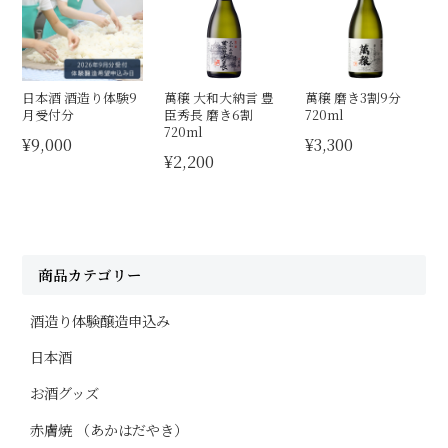
日本酒 酒造り体験9
萬穣 大和大納言 豊
萬穣 磨き3割9分
月受付分
臣秀長 磨き6割
720ml
720ml
¥9,000
¥3,300
¥2,200
商品カテゴリー
酒造り体験醸造申込み
日本酒
お酒グッズ
赤膚焼 （あかはだやき）