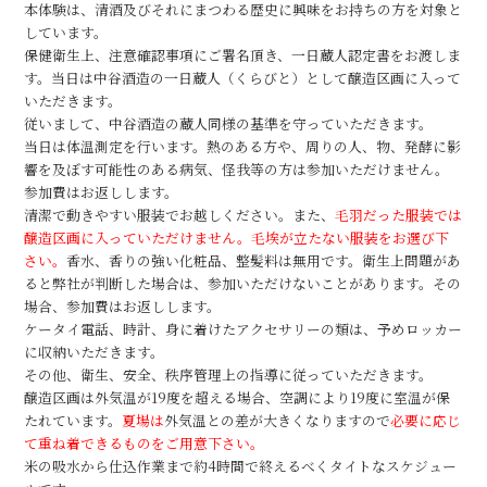
本体験は、清酒及びそれにまつわる歴史に興味をお持ちの方を対象と
しています。
保健衛生上、注意確認事項にご署名頂き、一日蔵人認定書をお渡しま
す。当日は中谷酒造の一日蔵人（くらびと）として醸造区画に入って
いただきます。
従いまして、中谷酒造の蔵人同様の基準を守っていただきます。
当日は体温測定を行います。熱のある方や、周りの人、物、発酵に影
響を及ぼす可能性のある病気、怪我等の方は参加いただけません。
参加費はお返しします。
清潔で動きやすい服装でお越しください。また、
毛羽だった服装では
醸造区画に入っていただけません。毛埃が立たない服装をお選び下
さい。
香水、香りの強い化粧品、整髪料は無用です。衛生上問題があ
ると弊社が判断した場合は、参加いただけないことがあります。その
場合、参加費はお返しします。
ケータイ電話、時計、身に着けたアクセサリーの類は、予めロッカー
に収納いただきます。
その他、衛生、安全、秩序管理上の指導に従っていただきます。
醸造区画は外気温が19度を超える場合、空調により19度に室温が保
たれています。
夏場は
外気温との差が大きくなりますので
必要に応じ
て重ね着できるものをご用意下さい。
米の吸水から仕込作業まで約4時間で終えるべくタイトなスケジュー