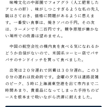
味噌文化の中部圏でフォアグラ（人工肥育した
アヒルの肝）、味がしつこすぎるような私の先入
観はさておき、価格に問題があるように思えま
す。一番安い食事は、焼きソバの千円。その次
は、ラーメンで千二百円です。競争原理が働かな
い場所での改善は望めません。
中国の航空会社の機内食を食べる気になれるか
どうか自信がないので、米国系コーヒー店でパサ
パサのサンドイッチを買って食べました。
出発は２０分遅れで到着は３０分遅れ。この３
０分の遅れは致命的です。金曜の夕方は道路混雑
のピーク、５時に上海浦東空港を出て市内まで二
時間あまり、貴重品になってしまった手持ちのピ
ースを根本まで吸いながら渋滞に耐えました。