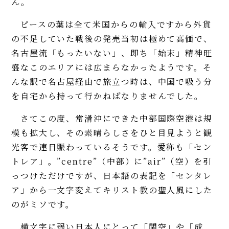
ん。
ピースの葉は全て米国からの輸入ですから外貨
の不足していた戦後の発売当初は極めて高価で、
名古屋流「もったいない」、即ち「始末」精神旺
盛なこのエリアには広まらなかったようです。そ
んな訳で名古屋経由で旅立つ時は、中国で吸う分
を自宅から持って行かねばなりませんでした。
さてこの度、常滑沖にできた中部国際空港は規
模も拡大し、その素晴らしさをひと目見ようと観
光客で連日賑わっているそうです。愛称も「セン
トレア」。”centre”（中部）に”air”（空）を引
っつけただけですが、日本語の表記を「センタレ
ア」から一文字変えてキリスト教の聖人風にした
のがミソです。
横文字に弱い日本人にとって「関空」や「成