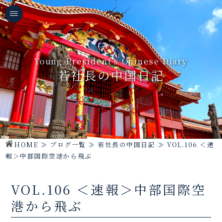
Young President's Chinese Diary
若社長の中国日記
HOME
≫
ブログ一覧
≫
若社長の中国日記
≫
VOL.106 ＜速
報＞中部国際空港から飛ぶ
VOL.106 ＜速報＞中部国際空
港から飛ぶ