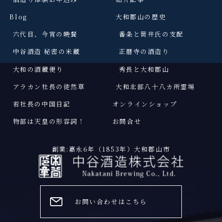
Blog
大和郡山の歴史
六代目、今宵の晩餐
番条と筒井氏の支配
中谷酒造 秘密の米蔵
正暦寺の酒造り
大和の酒蔵便り
秀長と大和郡山
アラカン社長の徒然草
大和北部八十八カ所霊場
若社長の中国日記
オンラインショップ
物部は天皇の形容詞
！
お問合せ
創業:嘉永6年（1853年）大和郡山市
お問い合わせはこちら