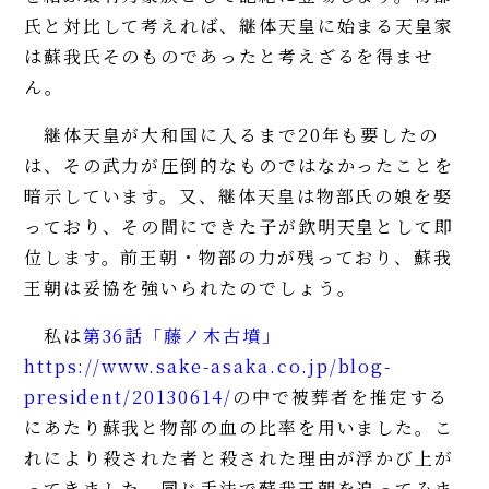
氏と対比して考えれば、継体天皇に始まる天皇家
は蘇我氏そのものであったと考えざるを得ませ
ん。
継体天皇が大和国に入るまで20年も要したの
は、その武力が圧倒的なものではなかったことを
暗示しています。又、継体天皇は物部氏の娘を娶
っており、その間にできた子が欽明天皇として即
位します。前王朝・物部の力が残っており、蘇我
王朝は妥協を強いられたのでしょう。
私は
第36話「藤ノ木古墳」
https://www.sake-asaka.co.jp/blog-
president/20130614/
の中で被葬者を推定する
にあたり蘇我と物部の血の比率を用いました。こ
れにより殺された者と殺された理由が浮かび上が
ってきました。同じ手法で蘇我王朝を追ってみま