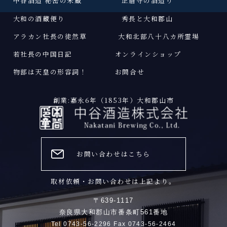
中谷酒造 秘密の米蔵
正暦寺の酒造り
大和の酒蔵便り
秀長と大和郡山
アラカン社長の徒然草
大和北部八十八カ所霊場
若社長の中国日記
オンラインショップ
物部は天皇の形容詞
！
お問合せ
創業:嘉永6年（1853年）大和郡山市
お問い合わせはこちら
取材依頼・お問い合わせは上記より。
〒639-1117
奈良県大和郡山市番条町561番地
Tel 0743-56-2296 Fax 0743-56-2464