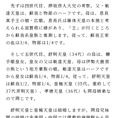
先ずは四世代目、押坂彦人大兄の考察。父・敏
達天皇は、蘇我と物部のハーフです。母は、息長
真手王の娘・広姫。息長氏は継体天皇の本拠と考
えられる滋賀県に縁があり、「王」が付くところ
から蘇我系皇族と推測します。従って、蘇我王家
の血は3/4、物部は1/4です。
そして五世代目。舒明天皇（34代）の母は、糠
手姫皇女。皇女の父は敏達天皇、母は伊勢大鹿首
小熊という地方豪族の娘。敏達天皇はハーフです
から皇女は蘇我1/4、物部1/4。従って、舒明天皇
は蘇我1/2、物部1/4。皇極天皇（35代。重祚して
37代斉明天皇）、孝徳天皇（36代）も同母姉弟な
ので同じです。
舒明天皇と皇極天皇は結婚しますが、同母兄妹
間の結婚は先進国・中国では儒教的倫理観から忌