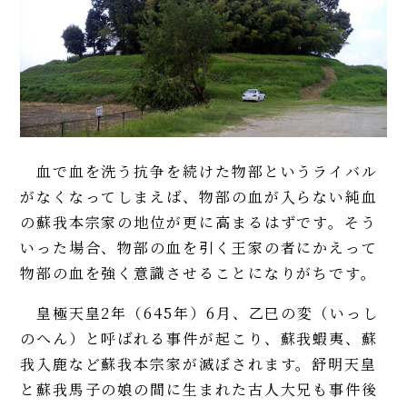
血で血を洗う抗争を続けた物部というライバル
がなくなってしまえば、物部の血が入らない純血
の蘇我本宗家の地位が更に高まるはずです。そう
いった場合、物部の血を引く王家の者にかえって
物部の血を強く意識させることになりがちです。
皇極天皇2年（645年）6月、乙巳の変（いっし
のへん）と呼ばれる事件が起こり、蘇我蝦夷、蘇
我入鹿など蘇我本宗家が滅ぼされます。舒明天皇
と蘇我馬子の娘の間に生まれた古人大兄も事件後