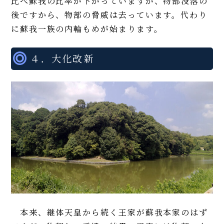
比べ蘇我の比率が下がっていますが、物部没落の
後ですから、物部の脅威は去っています。代わり
に蘇我一族の内輪もめが始まります。
４．大化改新
本来、継体天皇から続く王家が蘇我本家のはず