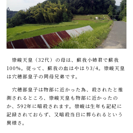
崇峻天皇（32代）の母は、蘇我小姉君で蘇我
100%。従って、蘇我の血はやはり3/4。崇峻天皇
は穴穂部皇子の同母兄弟です。
穴穂部皇子は物部に近かった為、殺されたと推
測されるところ、崇峻天皇も物部に近かったの
か、592年に暗殺されます。崇峻は生年も記紀に
記録されておらず、又暗殺当日に葬られるという
異様さ。