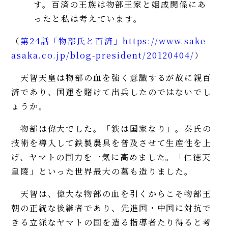
す。百済の王族は物部王家と姻戚関係にあ
ったと私は考えています。
（
第24話「物部氏と百済」https://www.sake-
asaka.co.jp/blog-president/20120404/
）
天智天皇は物部の血を強く意識するが故に親百
済であり、国運を賭けて出兵したのではないでし
ょうか。
物部は偉大でした。「鉄は国家なり」。秦氏の
技術を導入して鉄製農具を普及させて生産性を上
げ、ヤマトの国力を一気に高めました。「仁徳天
皇陵」といった世界最大の墓も造りました。
天智は、偉大な物部の血を引くからこそ物部王
朝の正統な後継者であり、先進国・中国に対抗で
きる立派なヤマトの国を造る指導者たり得ると考