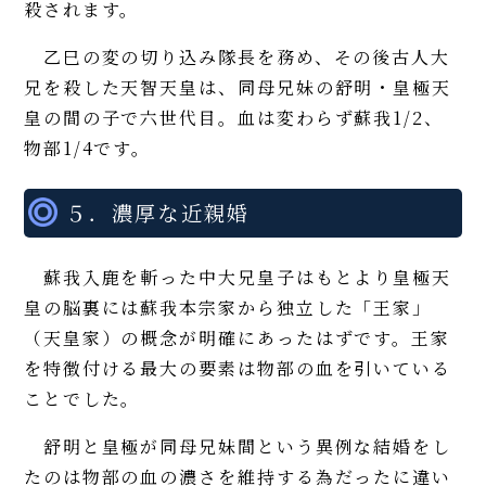
殺されます。
乙巳の変の切り込み隊長を務め、その後古人大
兄を殺した天智天皇は、同母兄妹の舒明・皇極天
皇の間の子で六世代目。血は変わらず蘇我1/2、
物部1/4です。
５．濃厚な近親婚
蘇我入鹿を斬った中大兄皇子はもとより皇極天
皇の脳裏には蘇我本宗家から独立した「王家」
（天皇家）の概念が明確にあったはずです。王家
を特徴付ける最大の要素は物部の血を引いている
ことでした。
舒明と皇極が同母兄妹間という異例な結婚をし
たのは物部の血の濃さを維持する為だったに違い