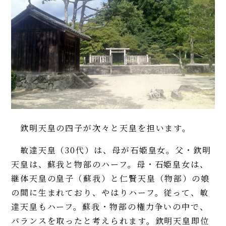
欽明天皇の四子が次々と天皇を担います。
敏達天皇（30代）は、母が石姫皇女。父・欽明
天皇は、蘇我と物部のハーフ。母・石姫皇女は、
継体天皇の皇子（蘇我）と仁賢天皇（物部）の娘
の間に生まれており、やはりハーフ。従って、敏
達天皇もハーフ。蘇我・物部の権力争いの中で、
バランスを取ったと考えられます。欽明天皇即位