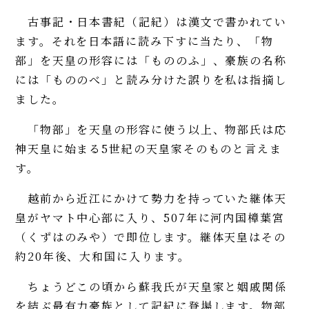
古事記・日本書紀（記紀）は漢文で書かれてい
ます。それを日本語に読み下すに当たり、「物
部」を天皇の形容には「もののふ」、豪族の名称
には「もののべ」と読み分けた誤りを私は指摘し
ました。
「物部」を天皇の形容に使う以上、物部氏は応
神天皇に始まる5世紀の天皇家そのものと言えま
す。
越前から近江にかけて勢力を持っていた継体天
皇がヤマト中心部に入り、507年に河内国樟葉宮
（くずはのみや）で即位します。継体天皇はその
約20年後、大和国に入ります。
ちょうどこの頃から蘇我氏が天皇家と姻戚関係
を結ぶ最有力豪族として記紀に登場します。物部