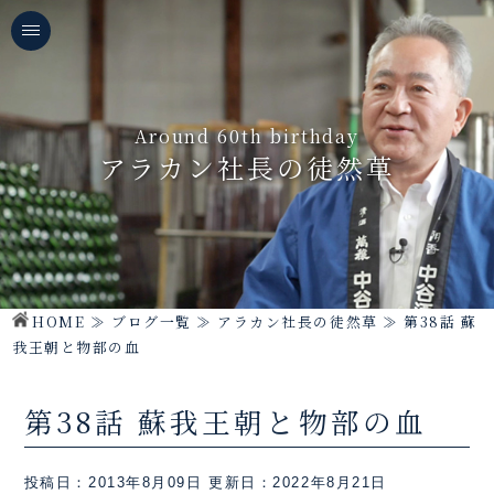
Around 60th birthday
アラカン社長の徒然草
HOME
≫
ブログ一覧
≫
アラカン社長の徒然草
≫
第38話 蘇
我王朝と物部の血
第38話 蘇我王朝と物部の血
投稿日：2013年8月09日
更新日：2022年8月21日