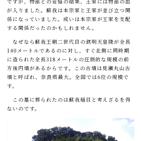
ですが、物部との妥協の結果、王家には物部の血
が入りました。蘇我は本宗家と王家が並び立つ関
係になっていました。或いは本宗家が王家を支配
する関係だったのかもしれません。
なぜなら蘇我王朝二世代目の欽明天皇陵が全長
140メートルであるのに対し、すぐ北側に同時期
に造られた全長318メートルの圧倒的な規模の前
方後円墳があるからです。この古墳は見瀬丸山古
墳と呼ばれ、奈良県最大。全国では6位の規模で
す。
この墓に葬られたのは蘇我稲目と考えざるを得
ないのです。