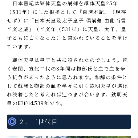
日本書紀は継体天皇の崩御を継体天皇25年
（531年）にした根拠として『百済本記』（現存
せず）に「日本天皇及太子皇子 倶崩薨 由此而言
辛亥之歳」（辛亥年（531年）に天皇、太子、皇
子ともに亡くなった）と書かれていることを挙げ
ています。
継体天皇は皇子と共に殺されたのでしょう。続
く安閑、宣化二代の8年間は物部氏と血で血を争
う抗争があったように思われます。和解の条件と
して蘇我と物部の血を半々に引く欽明天皇が選ば
れ決着したと考えれば辻つまが合います。欽明天
皇の即位は539年です。
２．三世代目