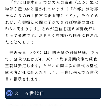
『先代旧事本記』では夫人の布都（ふつ）姫は
物部守屋の妹と書かれています（「布都」は物部
氏ゆかりの石上神宮に祀る神と同名）。そうであ
れば、布都姫との間に子ができれば物部の血は
5/8に高まります。それが皇位を狙えば蘇我家に
とって脅威です。おそらく布都姫も同時に殺され
たことでしょう。
推古天皇（33代）は用明天皇の同母兄妹。従っ
て、蘇我の血は3/4。36年に及ぶ長期政権で蘇我
王朝は安定します。ただこの間に次の世代の皇位
継承者が死に絶えたらしく、一世代飛んで五世代
目に継承されます。
３．五世代目