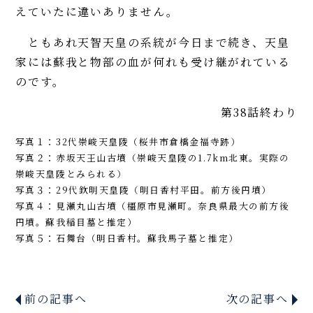
えていたに違いありません。
ともあれ天智天皇の系統が今日まで続き、天皇
家には蘇我と物部の血が何れも受け継がれている
のです。
第38話終わり
写真１：32代崇峻天皇陵（桜井市倉橋金福寺跡）
写真２：赤坂天王山古墳（崇峻天皇陵の1.7km北東。実際の
崇峻天皇陵とみられる）
写真３：29代欽明天皇陵（明日香村平田。前方後円墳）
写真４：見瀬丸山古墳（橿原市見瀬町。奈良県最大の前方後
円墳。蘇我稲目墓と推定）
写真５：石舞台（明日香村。蘇我馬子墓と推定）
前の記事へ
次の記事へ