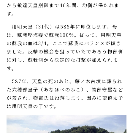
から敏達天皇崩御まで46年間、均衡が保たれま
す。
用明天皇（31代）は585年に即位します。母
は、蘇我堅塩媛で蘇我100%。従って、用明天皇
の蘇我の血は3/4。ここで蘇我にバランスが傾き
ました。反撃の機会を狙っていたであろう物部側
に対し、蘇我側から決定的な打撃が加えられま
す。
587年、天皇の死のあと、藤ノ木古墳に葬られ
た穴穂部皇子（あなほべのみこ）、物部守屋など
が殺され、物部氏は没落します。因みに聖徳太子
は用明天皇の子です。