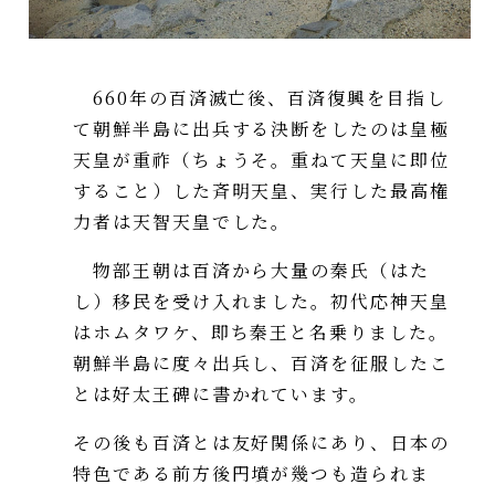
660年の百済滅亡後、百済復興を目指し
て朝鮮半島に出兵する決断をしたのは皇極
天皇が重祚（ちょうそ。重ねて天皇に即位
すること）した斉明天皇、実行した最高権
力者は天智天皇でした。
物部王朝は百済から大量の秦氏（はた
し）移民を受け入れました。初代応神天皇
はホムタワケ、即ち秦王と名乗りました。
朝鮮半島に度々出兵し、百済を征服したこ
とは好太王碑に書かれています。
その後も百済とは友好関係にあり、日本の
特色である前方後円墳が幾つも造られま