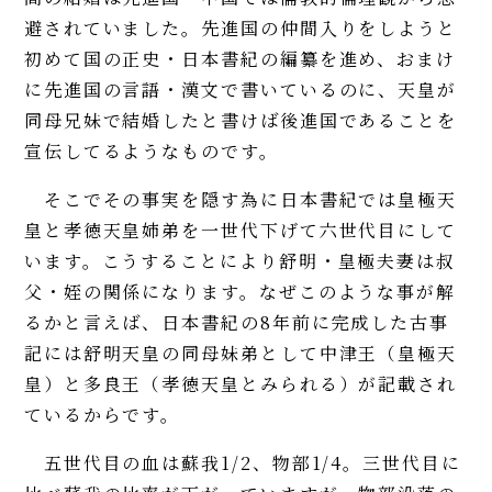
避されていました。先進国の仲間入りをしようと
初めて国の正史・日本書紀の編纂を進め、おまけ
に先進国の言語・漢文で書いているのに、天皇が
同母兄妹で結婚したと書けば後進国であることを
宣伝してるようなものです。
そこでその事実を隠す為に日本書紀では皇極天
皇と孝徳天皇姉弟を一世代下げて六世代目にして
います。こうすることにより舒明・皇極夫妻は叔
父・姪の関係になります。なぜこのような事が解
るかと言えば、日本書紀の8年前に完成した古事
記には舒明天皇の同母妹弟として中津王（皇極天
皇）と多良王（孝徳天皇とみられる）が記載され
ているからです。
五世代目の血は蘇我1/2、物部1/4。三世代目に