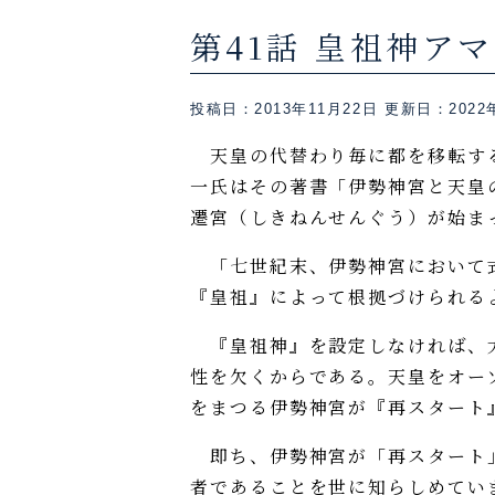
第41話 皇祖神ア
投稿日：2013年11月22日
更新日：2022
天皇の代替わり毎に都を移転する
一氏はその著書「伊勢神宮と天皇
遷宮（しきねんせんぐう）が始ま
「七世紀末、伊勢神宮において式
『皇祖』によって根拠づけられる
『皇祖神』を設定しなければ、大
性を欠くからである。天皇をオー
をまつる伊勢神宮が『再スタート
即ち、伊勢神宮が「再スタート」
者であることを世に知らしめてい