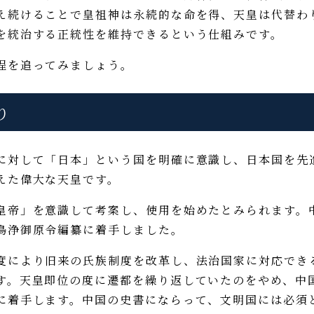
え続けることで皇祖神は永続的な命を得、天皇は代替わ
を統治する正統性を維持できるという仕組みです。
程を追ってみましょう。
り
対して「日本」という国を明確に意識し、日本国を先
えた偉大な天皇です。
帝」を意識して考案し、使用を始めたとみられます。
鳥浄御原令編纂に着手しました。
により旧来の氏族制度を改革し、法治国家に対応でき
す。天皇即位の度に遷都を繰り返していたのをやめ、中
に着手します。中国の史書にならって、文明国には必須