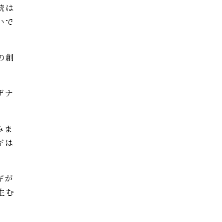
統は
いで
の創
ザナ
みま
ギは
ギが
生む