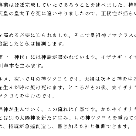
業はほぼ完成していたであろうことを述べました。持
天皇の皇太子を死に追いやりましたので、正統性が揺ら
高める必要に迫られました。そこで皇祖神アマテラス
追記したと私は推測します。
一「神代」には神話が書かれています。イザナギ・イ
川草木を生みます。
メ、次いで月の神ツクヨミです。夫婦は次々と神を生
を生んだ時に焼け死にます。ところがその後、夫イザナ
ツクヨミを生むのです。
神が生んでいく、この流れは自然です。かたやイザナ
とは別の太陽神を新たに生み、月の神ツクヨミを重ねて
は、持統が急遽創造し、書き加えた神と推測できます。