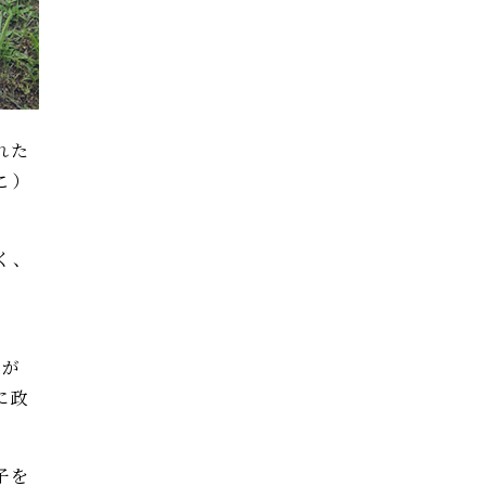
れた
こ）
く、
子が
に政
子を