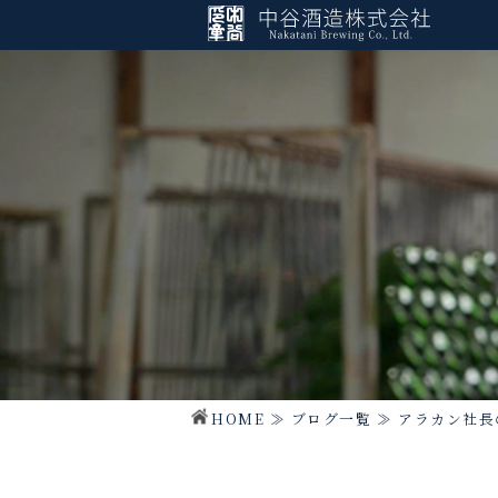
HOME
≫
ブログ一覧
≫
アラカン社長