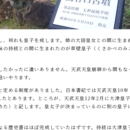
、何れも皇子を成します。姉の大田皇女との間に生ま
妹の持統との間に生まれたのが草壁皇子（くさかべのみ
たかったに違いありません。天武天皇崩御から間もな
追いやります。
定める制度がありました。日本書紀では天武天皇10年
したとあります。ところが、天武天皇12年2月に大津皇
めた）と記します。皇太子が決まっているのに別の皇子
る歴史書はほぼ完成していたはずです。持統は大津皇