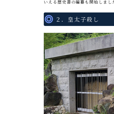
いえる歴史書の編纂も開始しまし
２．皇太子殺し