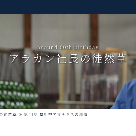
Around 60th birthday
アラカン社長の徒然草
の徒然草
≫
第41話 皇祖神アマテラスの創造