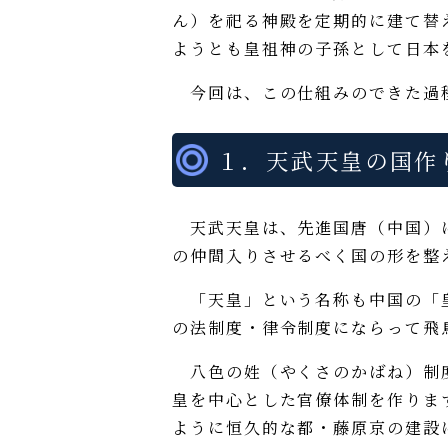
ん）を祀る神殿を定期的に建て替
ようとも皇祖神の子孫として日本
今回は、この仕組みのできた過
１．天武天皇の国作
天武天皇は、先進国唐（中国）に
の仲間入りさせるべく国の形を整
「天皇」という名称も中国の「皇
の法制度・律令制度にならって飛
八色の姓（やくさのかばね）制度
皇を中心とした官僚体制を作りま
ように恒久的な都・藤原京の建設