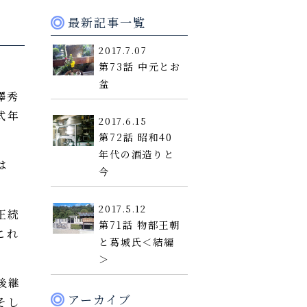
最新記事一覧
2017.7.07
第73話 中元とお
盆
澤秀
式年
2017.6.15
第72話 昭和40
年代の酒造りと
は
今
2017.5.12
正統
第71話 物部王朝
これ
と葛城氏＜結編
＞
後継
アーカイブ
そし