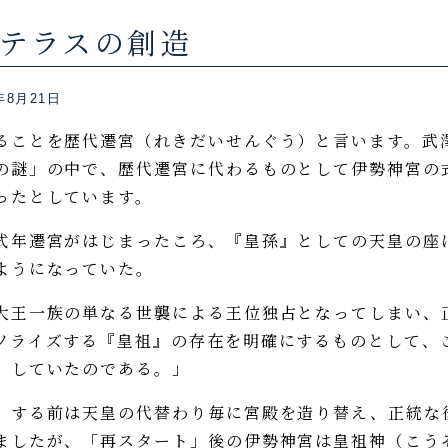
マテラスの創造
年8月21日
ことを歴代遷宮（れきだいせんぐう）と言います。武
の謎」の中で、歴代遷宮に代わるものとして伊勢神宮の
ったとしています。
年遷宮がはじまったころ、『皇孫』としての天皇の座
ようになっていた。
王一族の単なる世襲による王位独占となってしまい、
ソライズする『皇祖』の存在を明確にするものとして、
』していたのである。」
する前は天皇の代替わり毎に宮殿を造り替え、正統な
ましたが、「再スタート」後の伊勢神宮は皇祖神（こう