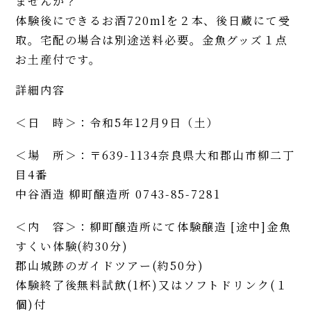
ませんか？
体験後にできるお酒720mlを２本、後日蔵にて受
取。宅配の場合は別途送料必要。金魚グッズ１点
お土産付です。
詳細内容
＜日 時＞：令和5年12月9日（土）
＜場 所＞：〒639-1134奈良県大和郡山市柳二丁
目4番
中谷酒造 柳町醸造所 0743-85-7281
＜内 容＞：柳町醸造所にて体験醸造 [途中]金魚
すくい体験(約30分)
郡山城跡のガイドツアー(約50分)
体験終了後無料試飲(1杯)又はソフトドリンク(１
個)付