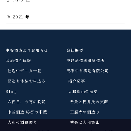
2022
2021
中谷酒造よりお知らせ
会社概要
お酒造り体験
中谷酒造柳町醸造所
仕込中データ一覧
天津中谷酒造有限公司
酒造り体験お申込み
紹介記事
Blog
大和郡山の歴史
六代目、今宵の晩餐
番条と筒井氏の支配
中谷酒造 秘密の米蔵
正暦寺の酒造り
大和の酒蔵便り
秀長と大和郡山