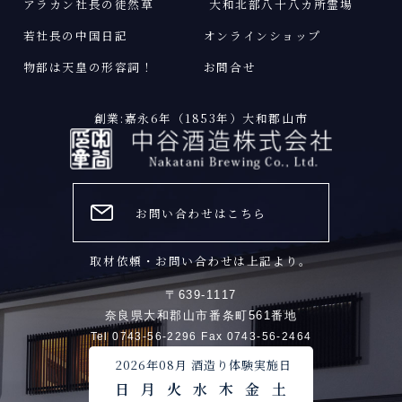
アラカン社長の徒然草
大和北部八十八カ所霊場
若社長の中国日記
オンラインショップ
物部は天皇の形容詞
！
お問合せ
創業:嘉永6年（1853年）大和郡山市
お問い合わせはこちら
取材依頼・お問い合わせは上記より。
〒639-1117
奈良県大和郡山市番条町561番地
Tel 0743-56-2296 Fax 0743-56-2464