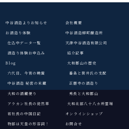
中谷酒造よりお知らせ
会社概要
お酒造り体験
中谷酒造柳町醸造所
仕込中データ一覧
天津中谷酒造有限公司
酒造り体験お申込み
紹介記事
Blog
大和郡山の歴史
六代目、今宵の晩餐
番条と筒井氏の支配
中谷酒造 秘密の米蔵
正暦寺の酒造り
大和の酒蔵便り
秀長と大和郡山
アラカン社長の徒然草
大和北部八十八カ所霊場
若社長の中国日記
オンラインショップ
物部は天皇の形容詞
！
お問合せ