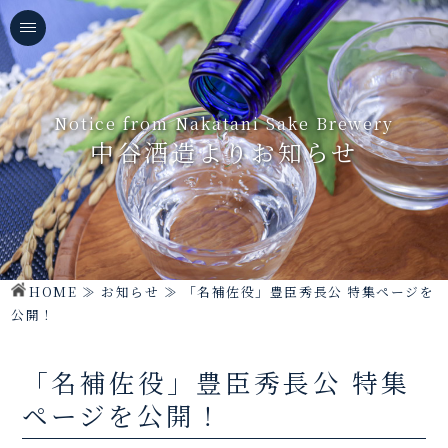
Notice from Nakatani Sake Brewery
中谷酒造よりお知らせ
HOME
≫
お知らせ
≫
「名補佐役」豊臣秀長公 特集ページを
公開！
「名補佐役」豊臣秀長公 特集
ページを公開！