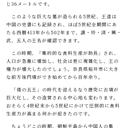
じ36メートルです。
このような巨大な墓が造られる5世紀、王達は
中国の史書にも記録され、ほぼ5世紀全期間にあ
たる西暦413年から502年まで、讃・珍・済・興・
武、五人の王名が確認できます。
この時期、「集約的な食料生産が助長」され、
人口が急激に増加し、社会は更に複雑化し、王の
権力が増大したのでしょう。奈良県桜井市に大き
な前方後円墳ができ始めてから百年余り。
「倭の五王」の時代を迎えるなり唐突に古墳が
巨大化し、その造営される中心地も変わります。
おそらく4世紀末から5世紀にかけて圧倒的に食料
生産力が高まる何かが起きたのです。
ちょうどこの時期、朝鮮半島から中国人の集