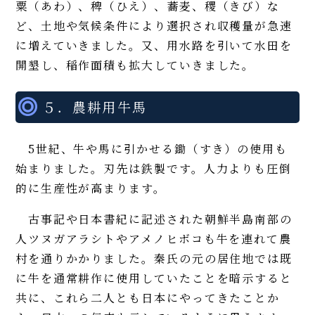
粟（あわ）、稗（ひえ）、蕎麦、稷（きび）な
ど、土地や気候条件により選択され収穫量が急速
に増えていきました。又、用水路を引いて水田を
開墾し、稲作面積も拡大していきました。
５．農耕用牛馬
5世紀、牛や馬に引かせる鋤（すき）の使用も
始まりました。刃先は鉄製です。人力よりも圧倒
的に生産性が高まります。
古事記や日本書紀に記述された朝鮮半島南部の
人ツヌガアラシトやアメノヒボコも牛を連れて農
村を通りかかりました。秦氏の元の居住地では既
に牛を通常耕作に使用していたことを暗示すると
共に、これら二人とも日本にやってきたことか