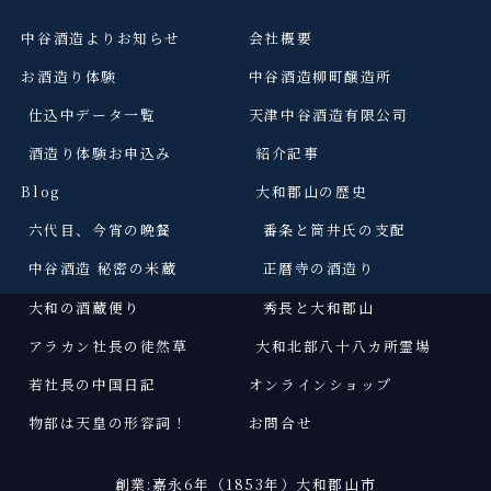
中谷酒造よりお知らせ
会社概要
お酒造り体験
中谷酒造柳町醸造所
仕込中データ一覧
天津中谷酒造有限公司
酒造り体験お申込み
紹介記事
Blog
大和郡山の歴史
六代目、今宵の晩餐
番条と筒井氏の支配
中谷酒造 秘密の米蔵
正暦寺の酒造り
大和の酒蔵便り
秀長と大和郡山
アラカン社長の徒然草
大和北部八十八カ所霊場
若社長の中国日記
オンラインショップ
物部は天皇の形容詞
！
お問合せ
創業:嘉永6年（1853年）大和郡山市