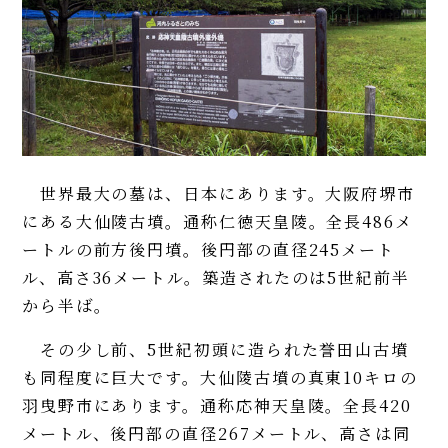
世界最大の墓は、日本にあります。大阪府堺市
にある大仙陵古墳。通称仁徳天皇陵。全長486メ
ートルの前方後円墳。後円部の直径245メート
ル、高さ36メートル。築造されたのは5世紀前半
から半ば。
その少し前、5世紀初頭に造られた誉田山古墳
も同程度に巨大です。大仙陵古墳の真東10キロの
羽曳野市にあります。通称応神天皇陵。全長420
メートル、後円部の直径267メートル、高さは同