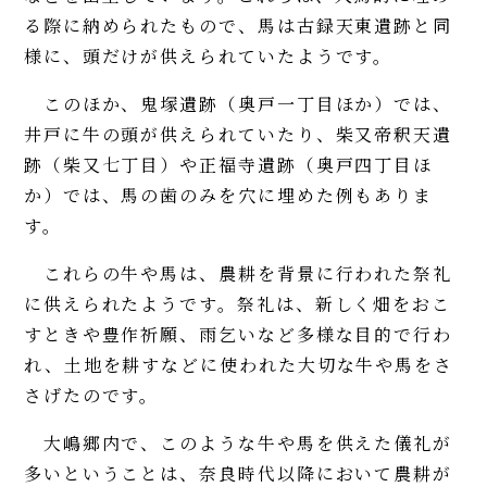
る際に納められたもので、馬は古録天東遺跡と同
様に、頭だけが供えられていたようです。
このほか、鬼塚遺跡（奥戸一丁目ほか）では、
井戸に牛の頭が供えられていたり、柴又帝釈天遺
跡（柴又七丁目）や正福寺遺跡（奥戸四丁目ほ
か）では、馬の歯のみを穴に埋めた例もありま
す。
これらの牛や馬は、農耕を背景に行われた祭礼
に供えられたようです。祭礼は、新しく畑をおこ
すときや豊作祈願、雨乞いなど多様な目的で行わ
れ、土地を耕すなどに使われた大切な牛や馬をさ
さげたのです。
大嶋郷内で、このような牛や馬を供えた儀礼が
多いということは、奈良時代以降において農耕が