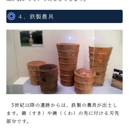
４．鉄製農具
5世紀以降の遺跡からは、鉄製の農具が出土し
ます。鋤（すき）や鍬（くわ）の先に付ける刃先
部分です。