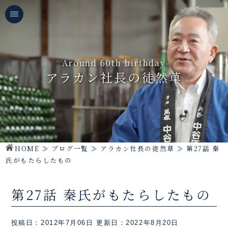
Around 60th birthday
アラカン社長の徒然草
HOME
≫
ブログ一覧
≫
アラカン社長の徒然草
≫
第27話 秦
氏がもたらしたもの
第27話 秦氏がもたらしたもの
投稿日：2012年7月06日
更新日：2022年8月20日