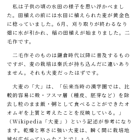
私は子供の頃の水田の様子を思い浮かべまし
た。田植えの前には水田に植えられた麦が黄金色
に稔っていました。6月、刈り取りが終わるなり
畑に水が引かれ、稲の田植えが始まりました。二
毛作です。
二毛作そのものは鎌倉時代以降に普及するもの
ですが、麦の栽培は秦氏が持ち込んだに違いあり
ません。それも大麦だったはずです。
大麦の「大」は、「伝来当時の漢字圏では、比
較的容易に殻・フスマ層（種皮、胚芽など）を除
去し粒のまま飯・粥として食べることができたオ
オムギを上質と考えたことを反映している。」
（Wikipedia「大麦」）という記述が参考になり
ます。乾燥と寒さに強い大麦は、瞬く間に栽培地
域が広がっていったことでしょう。