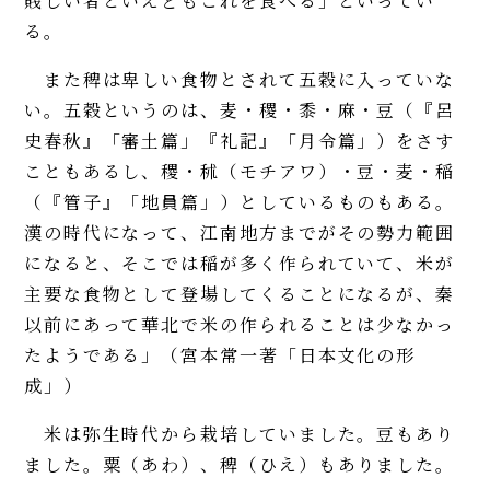
賎しい者といえどもこれを食べる」といってい
る。
また稗は卑しい食物とされて五穀に入っていな
い。五穀というのは、麦・稷・黍・麻・豆（『呂
史春秋』「審土篇」『礼記』「月令篇」）をさす
こともあるし、稷・秫（モチアワ）・豆・麦・稲
（『管子』「地員篇」）としているものもある。
漢の時代になって、江南地方までがその勢力範囲
になると、そこでは稲が多く作られていて、米が
主要な食物として登場してくることになるが、秦
以前にあって華北で米の作られることは少なかっ
たようである」（宮本常一著「日本文化の形
成」）
米は弥生時代から栽培していました。豆もあり
ました。粟（あわ）、稗（ひえ）もありました。