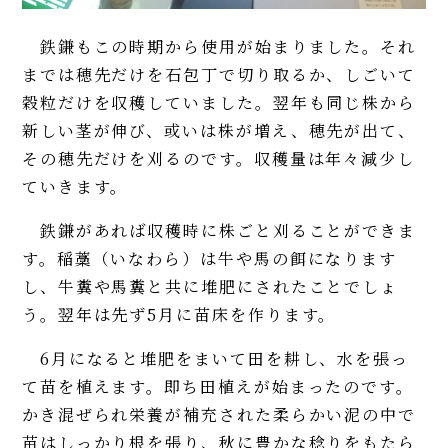
鉄鎌もこの時期から使用が始まりました。それ
までは穂先だけを石包丁で切り取るか、しごいて
穀粒だけを収穫していました。翌年も同じ株から
新しい茎が伸び、或いは株が増え、穂先が出て、
その穂先だけを刈るのです。収穫量は年々減少し
ていきます。
鉄鎌があれば収穫時に株ごと刈ることができま
す。稲藁（いなわら）は牛や馬の餌になります
し、牛糞や馬糞と共に堆肥にされたことでしょ
う。翌年は先ず5月に苗床を作ります。
6月になると堆肥をまいて田を耕し、水を張っ
て苗を植えます。即ち田植えが始まったのです。
かき混ぜられ栄養が補充された柔らかい泥の中で
苗はしっかり根を張り、秋に豊かな稔りをもたら