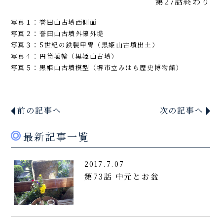
第27話終わり
写真１：誉田山古墳西側面
写真２：誉田山古墳外濠外堤
写真３：5世紀の鉄製甲冑（黒姫山古墳出土）
写真４：円筒埴輪（黒姫山古墳）
写真５：黒姫山古墳模型（堺市立みはら歴史博物館）
前の記事へ
次の記事へ
最新記事一覧
2017.7.07
第73話 中元とお盆