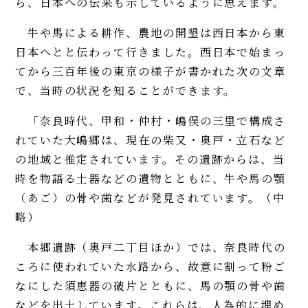
ら、日本への伝来も示しているように思えます。
牛や馬による耕作、農地の開墾は西日本から東
日本へとと伝わって行きました。西日本で始まっ
てから三百年後の東京の様子が書かれた次の文章
で、当時の状況を知ることができます。
「奈良時代、甲和・仲村・嶋俣の三里で構成さ
れていた大嶋郷は、現在の柴又・奥戸・立石など
の地域と推定されています。その遺跡からは、当
時を物語る土器などの遺物とともに、牛や馬の顎
（あご）の骨や歯などが発見されています。（中
略）
本郷遺跡（奥戸二丁目ほか）では、奈良時代の
ころに使われていた水路から、故意に割って粉ご
なにした須恵器の破片とともに、馬の顎の骨や歯
などを出土しています。これらは、人為的に埋め