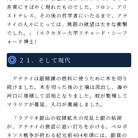
非常にすばやく現れたものでした。ソロン、アリ
ストテレス、その後の哲学者にいたるまで、アテ
ナイの人々にとっては、無限の欲望は大きな衝撃
でした。」（エクセター大学リチャード・シーフ
ォード博士）
２１．そして現代
アテナイは銀精錬の燃料に使うために木を切り
続けました。木を切った後の土壌は流出し、海や
河口に堆積して沼地となりました。蚊が繁殖して
マラリアが蔓延、人口が激減しました。
「ラブリオ銀山の奴隷鉱夫の反乱と銀の枯渇
が、アテナイの衰退に追い打ちをかける。ペロポ
ネソス戦争が終わる紀元前404年頃には、銀貨の