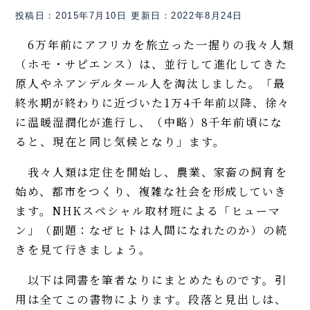
投稿日：2015年7月10日
更新日：2022年8月24日
6万年前にアフリカを旅立った一握りの我々人類
（ホモ・サピエンス）は、並行して進化してきた
原人やネアンデルタール人を淘汰しました。「最
終氷期が終わりに近づいた1万4千年前以降、徐々
に温暖湿潤化が進行し、（中略）8千年前頃にな
ると、現在と同じ気候となり」ます。
我々人類は定住を開始し、農業、家畜の飼育を
始め、都市をつくり、複雑な社会を形成していき
ます。NHKスペシャル取材班による「ヒューマ
ン」（副題：なぜヒトは人間になれたのか）の続
きを見て行きましょう。
以下は同書を筆者なりにまとめたものです。引
用は全てこの書物によります。段落と見出しは、