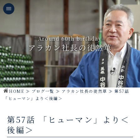
Around 60th birthday
アラカン社長の徒然草
HOME
≫
ブログ一覧
≫
アラカン社長の徒然草
≫
第57話
「ヒューマン」より＜後編＞
第57話 「ヒューマン」より＜
後編＞