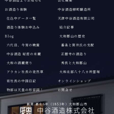
中谷酒造よりお知らせ
会社概要
お酒造り体験
中谷酒造柳町醸造所
仕込中データ一覧
天津中谷酒造有限公司
酒造り体験お申込み
紹介記事
Blog
大和郡山の歴史
六代目、今宵の晩餐
番条と筒井氏の支配
中谷酒造 秘密の米蔵
正暦寺の酒造り
大和の酒蔵便り
秀長と大和郡山
アラカン社長の徒然草
大和北部八十八カ所霊場
若社長の中国日記
オンラインショップ
物部は天皇の形容詞
！
お問合せ
創業:嘉永6年（1853年）大和郡山市