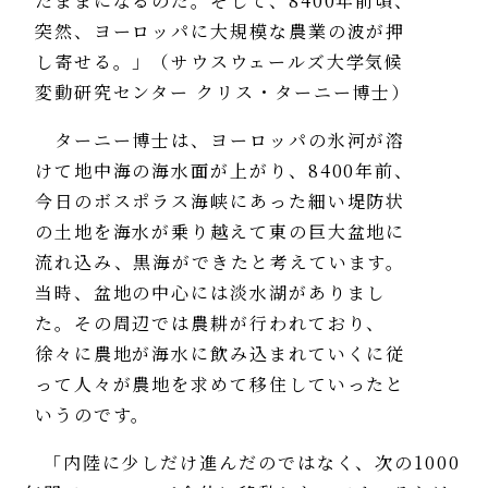
たままになるのだ。そして、8400年前頃、
突然、ヨーロッパに大規模な農業の波が押
し寄せる。」（サウスウェールズ大学気候
変動研究センター クリス・ターニー博士）
ターニー博士は、ヨーロッパの氷河が溶
けて地中海の海水面が上がり、8400年前、
今日のボスポラス海峡にあった細い堤防状
の土地を海水が乗り越えて東の巨大盆地に
流れ込み、黒海ができたと考えています。
当時、盆地の中心には淡水湖がありまし
た。その周辺では農耕が行われており、
徐々に農地が海水に飲み込まれていくに従
って人々が農地を求めて移住していったと
いうのです。
「内陸に少しだけ進んだのではなく、次の1000