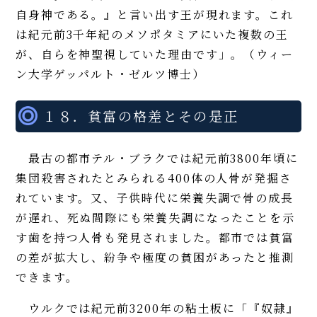
自身神である。』と言い出す王が現れます。これ
は紀元前3千年紀のメソポタミアにいた複数の王
が、自らを神聖視していた理由です」。（ウィー
ン大学ゲッパルト・ゼルツ博士）
１８．貧富の格差とその是正
最古の都市テル・ブラクでは紀元前3800年頃に
集団殺害されたとみられる400体の人骨が発掘さ
れています。又、子供時代に栄養失調で骨の成長
が遅れ、死ぬ間際にも栄養失調になったことを示
す歯を持つ人骨も発見されました。都市では貧富
の差が拡大し、紛争や極度の貧困があったと推測
できます。
ウルクでは紀元前3200年の粘土板に「『奴隷』