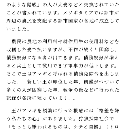
のような階級」の人が大麦などと交換されていた
ことが書かれています。メソポタミアでは都市が
周辺の農民を支配する都市国家が各地に成立して
いました。
農民は農地の利用料や耕作用牛の使用料などを
収穫した麦で払いますが、不作が続くと困窮し、
債務奴隷になる者が出てきます。債務奴隷が増え
ると兵士として徴用できず軍事力が低下します。
そこで王はアマギと呼ばれる債務免除令を出しま
した。「新しい王が即位した年、飢饉がつづいて
多くの人が困窮した年、戦争の後などに行われた
記録が各所に残っています」。
王がアマギを頻繁に行った根底には「格差を嫌
う私たちの心」がありました。狩猟採集社会で
「もっとも嫌われるものは、ケチと自慢」（トロ