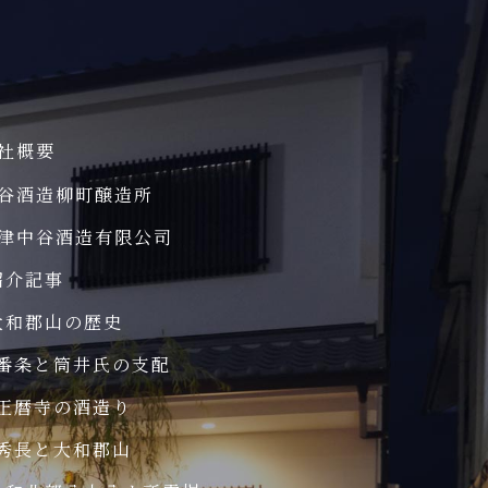
社概要
谷酒造柳町醸造所
津中谷酒造有限公司
紹介記事
大和郡山の歴史
番条と筒井氏の支配
正暦寺の酒造り
秀長と大和郡山