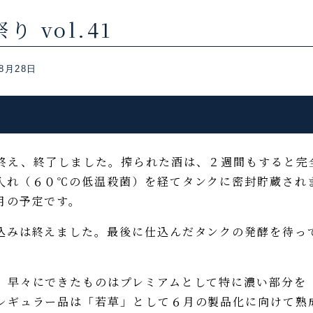
 vol.41
8月28日
え、終了しました。搾られた酒は、２週間もすると完
入れ（６０℃の低温殺菌）を経てタンクに密封貯蔵され
月の予定です。
みは終えました。最後に仕込んだタンクの発酵を待っ
。
早々にできたものはプレミアムとして特に濃い部分を
レギュラー品は「若草」として６月の製品化に向けて熟