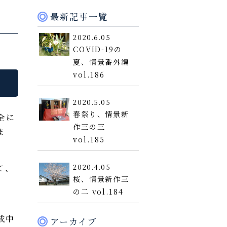
最新記事一覧
2020.6.05
COVID-19の
夏、情景番外編
vol.186
2020.5.05
春祭り、情景新
全に
作三の三
ま
vol.185
て、
2020.4.05
桜、情景新作三
の二 vol.184
成中
アーカイブ