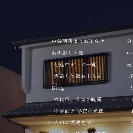
中谷酒造よりお知らせ
会
お酒造り体験
中
仕込中データ一覧
天
酒造り体験お申込み
Blog
六代目、今宵の晩餐
中谷酒造 秘密の米蔵
大和の酒蔵便り