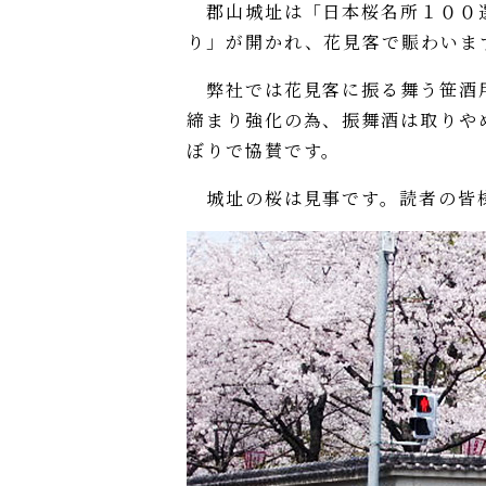
郡山城址は「日本桜名所１００選
り」が開かれ、花見客で賑わいま
弊社では花見客に振る舞う笹酒用
締まり強化の為、振舞酒は取りや
ぼりで協賛です。
城址の桜は見事です。読者の皆様