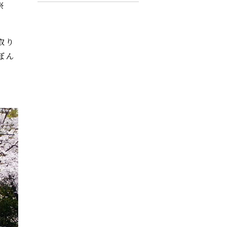
祭
取り
ぼん
。