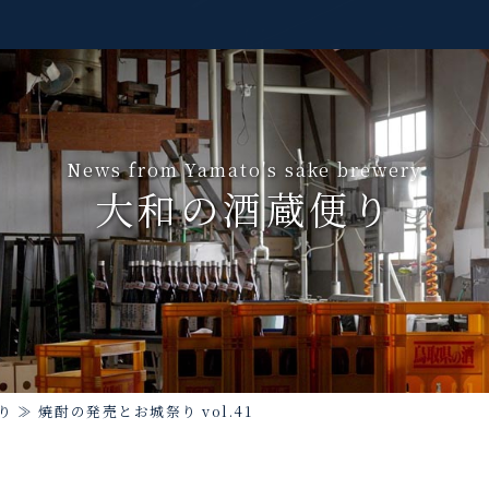
News from Yamato's sake brewery
大和の酒蔵便り
り
≫
焼酎の発売とお城祭り vol.41