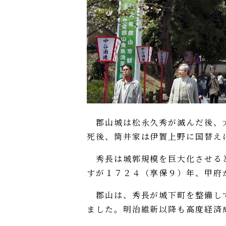
郡山城は松永久秀が滅んだ後、大
死後、筒井家は伊賀上野に国替え
秀長は城郭規模を巨大化させると
すが１７２４（享保９）年、甲府
郡山は、秀長が城下町を整備して
ました。明治維新以降も高度経済