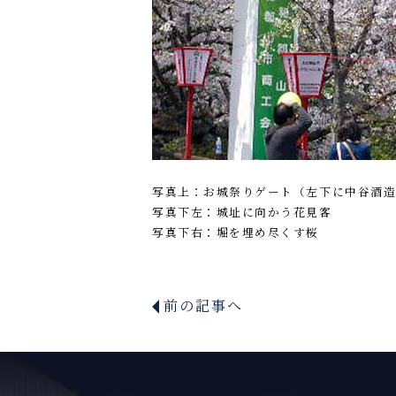
写真上：お城祭りゲート（左下に中谷酒
写真下左：城址に向かう花見客
写真下右：堀を埋め尽くす桜
前の記事へ