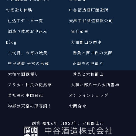
お酒造り体験
中谷酒造柳町醸造所
仕込中データ一覧
天津中谷酒造有限公司
酒造り体験お申込み
紹介記事
Blog
大和郡山の歴史
六代目、今宵の晩餐
番条と筒井氏の支配
中谷酒造 秘密の米蔵
正暦寺の酒造り
大和の酒蔵便り
秀長と大和郡山
アラカン社長の徒然草
大和北部八十八カ所霊場
若社長の中国日記
オンラインショップ
物部は天皇の形容詞
！
お問合せ
創業:嘉永6年（1853年）大和郡山市