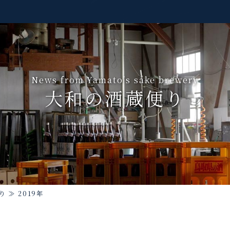
News from Yamato's sake brewery
大和の酒蔵便り
り
≫
2019年