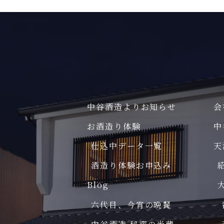
中谷酒造よりお知らせ
会
お酒造り体験
中
仕込中データ一覧
天
酒造り体験お申込み
Blog
六代目、今宵の晩餐