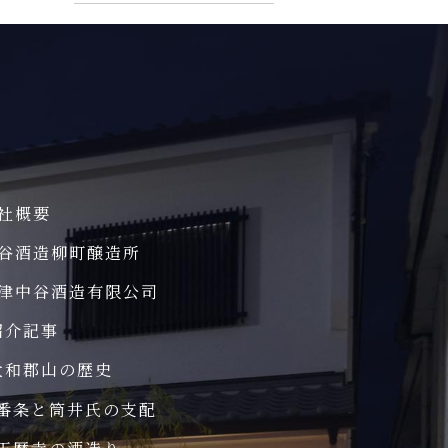
社概要
谷酒造柳町醸造所
津中谷酒造有限公司
紹介記事
大和郡山の歴史
番条と筒井氏の支配