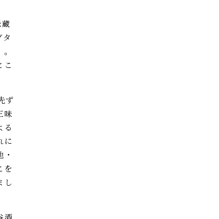
米蔵
ブタ
」。
とこ
先ず
三味
よる
れに
地・
こを
まし
谷酒