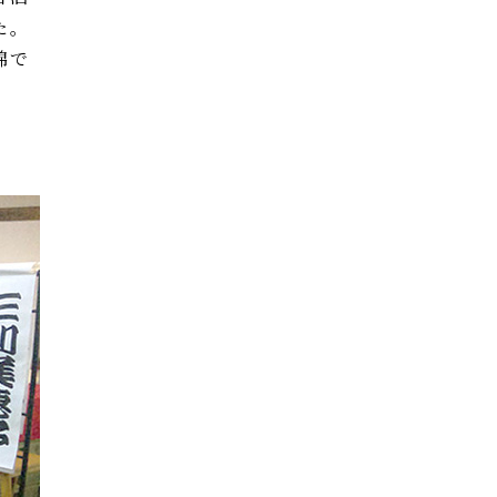
た。
錦で
。