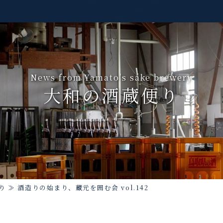
News from Yamato's sake brewery
大和の酒蔵便り
り
≫
酒造りの始まり、蔵元を囲む会 vol.142