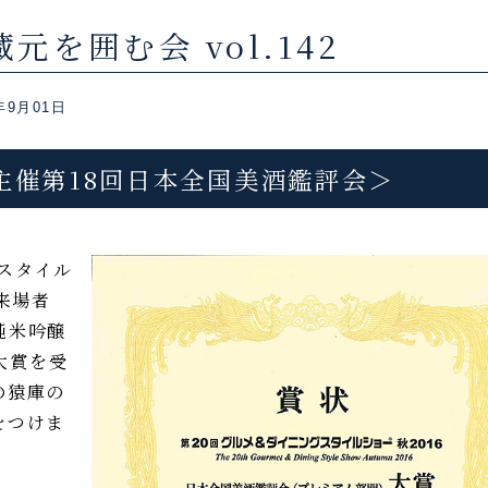
を囲む会 vol.142
年9月01日
主催第18回日本全国美酒鑑評会＞
スタイル
来場者
純米吟醸
大賞を受
の猿庫の
をつけま