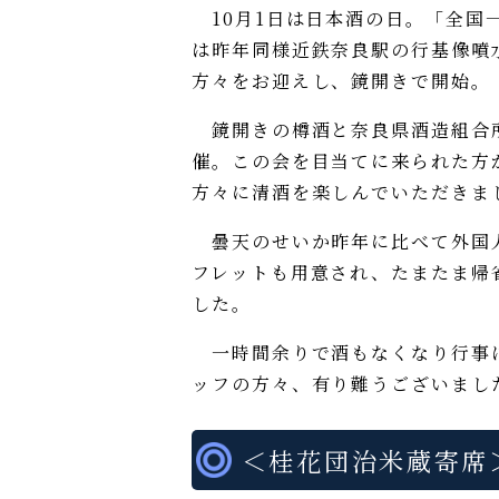
10月1日は日本酒の日。「全国
は昨年同様近鉄奈良駅の行基像噴
方々をお迎えし、鏡開きで開始。
鏡開きの樽酒と奈良県酒造組合所
催。この会を目当てに来られた方
方々に清酒を楽しんでいただきま
曇天のせいか昨年に比べて外国人
フレットも用意され、たまたま帰
した。
一時間余りで酒もなくなり行事は
ッフの方々、有り難うございまし
＜桂花団治米蔵寄席