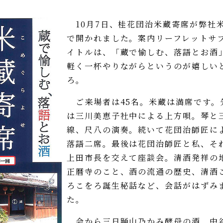
10月7日、桂花団治米蔵寄席が弊社
で開かれました。案内リーフレットサ
イトルは、「蔵で愉しむ、落語とお酒
軽く一杯やりながらというのが嬉しい
ろ。
ご来場者は45名。米蔵は満席です。
は三川美恵子社中による上方唄。琴と
線、尺八の演奏。続いて花団治師匠に
落語二席。最後は花団治師匠と私、そ
上田市長を交えて座談会。清酒発祥の
正暦寺のこと、酒の流通の歴史、清酒
ろこをろ誕生秘話など、会話がはずみ
た。
会から三日踊山乃かみ酵母の酒、中