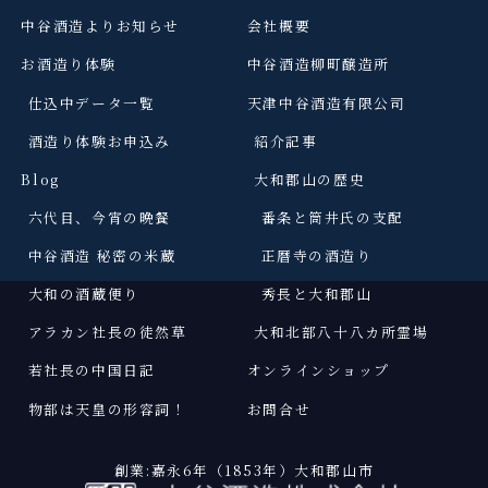
中谷酒造よりお知らせ
会社概要
お酒造り体験
中谷酒造柳町醸造所
仕込中データ一覧
天津中谷酒造有限公司
酒造り体験お申込み
紹介記事
Blog
大和郡山の歴史
六代目、今宵の晩餐
番条と筒井氏の支配
中谷酒造 秘密の米蔵
正暦寺の酒造り
大和の酒蔵便り
秀長と大和郡山
アラカン社長の徒然草
大和北部八十八カ所霊場
若社長の中国日記
オンラインショップ
物部は天皇の形容詞
！
お問合せ
創業:嘉永6年（1853年）大和郡山市