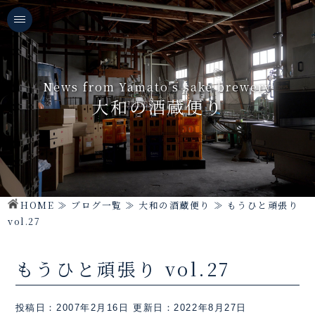
News from Yamato's sake brewery
大和の酒蔵便り
HOME
≫
ブログ一覧
≫
大和の酒蔵便り
≫
もうひと頑張り
vol.27
もうひと頑張り vol.27
投稿日：2007年2月16日
更新日：2022年8月27日