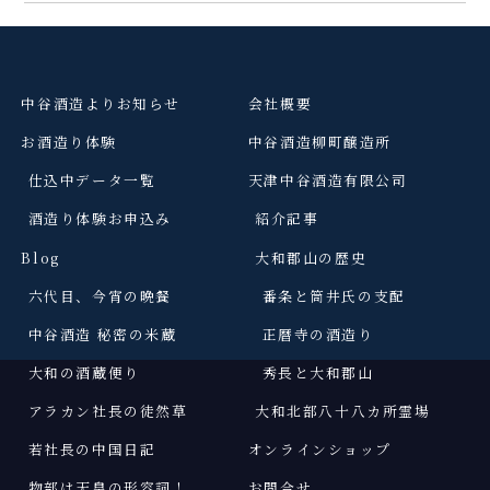
中谷酒造よりお知らせ
会社概要
お酒造り体験
中谷酒造柳町醸造所
仕込中データ一覧
天津中谷酒造有限公司
酒造り体験お申込み
紹介記事
Blog
大和郡山の歴史
六代目、今宵の晩餐
番条と筒井氏の支配
中谷酒造 秘密の米蔵
正暦寺の酒造り
大和の酒蔵便り
秀長と大和郡山
アラカン社長の徒然草
大和北部八十八カ所霊場
若社長の中国日記
オンラインショップ
物部は天皇の形容詞
！
お問合せ