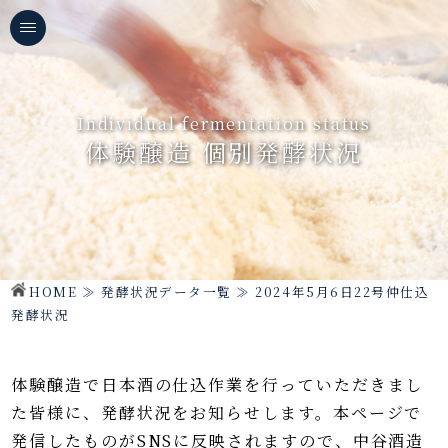
Individual fermentation status
体験醸造 個別発酵状況
HOME
≫
発酵状況データ一覧
≫
2024年5月6日22号仲仕込
発酵状況
体験醸造で日本酒の仕込作業を行っていただきまし
た皆様に、発酵状況をお知らせします。
本ページで
発信したものがSNSに反映されますので、中谷酒造