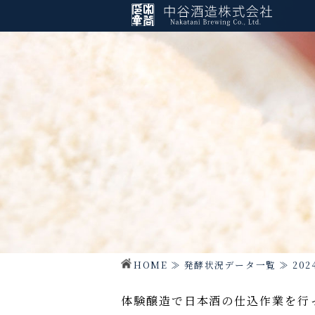
HOME
≫
発酵状況データ一覧
≫
20
体験醸造で日本酒の仕込作業を行