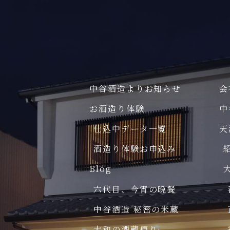
中谷酒造よりお知らせ
会
お酒造り体験
中
仕込中データ一覧
天
酒造り体験お申込み
Blog
六代目、今宵の晩餐
中谷酒造 秘密の米蔵
大和の酒蔵便り