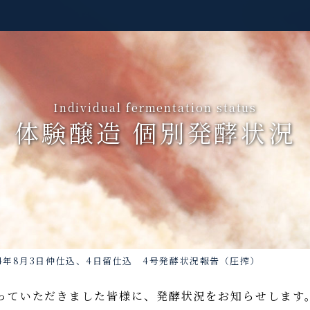
Individual fermentation status
体験醸造 個別発酵状況
24年8月3日仲仕込、4日留仕込 4号発酵状況報告（圧搾）
っていただきました皆様に、発酵状況をお知らせします