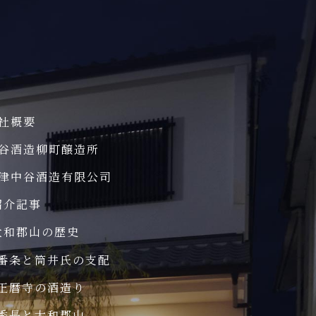
社概要
谷酒造柳町醸造所
津中谷酒造有限公司
紹介記事
大和郡山の歴史
番条と筒井氏の支配
正暦寺の酒造り
秀長と大和郡山