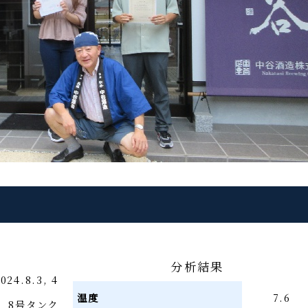
分析結果
024.8.3, 4
温度
7.6
8号タンク