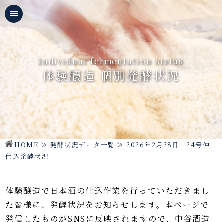
Individual fermentation status
体験醸造 個別発酵状況
HOME
≫
発酵状況データ一覧
≫
2026年2月28日 24号仲
仕込発酵状況
体験醸造で日本酒の仕込作業を行っていただきまし
た皆様に、発酵状況をお知らせします。
本ページで
発信したものがSNSに反映されますので、中谷酒造