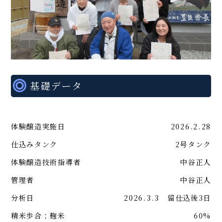
基礎データ
体験醸造実施日
2026.2.28
仕込みタンク
2号タンク
体験醸造技術指導者
中谷正人
管理者
中谷正人
分析日
2026.3.3 留仕込後3日
精米歩合：麹米
60%