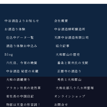
中谷酒造よりお知らせ
会社概要
お酒造り体験
中谷酒造柳町醸造所
仕込中データ一覧
天津中谷酒造有限公司
酒造り体験お申込み
紹介記事
Blog
大和郡山の歴史
六代目、今宵の晩餐
番条と筒井氏の支配
中谷酒造 秘密の米蔵
正暦寺の酒造り
大和の酒蔵便り
秀長と大和郡山
アラカン社長の徒然草
大和北部八十八カ所霊場
若社長の中国日記
オンラインショップ
物部は天皇の形容詞
！
お問合せ