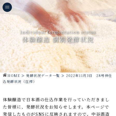
Individual fermentation status
体験醸造 個別発酵状況
HOME
≫
発酵状況データ一覧
≫
2022年11月3日 28号仲仕
込発酵状況（圧搾）
体験醸造で日本酒の仕込作業を行っていただきまし
た皆様に、発酵状況をお知らせします。
本ページで
発信したものがSNSに反映されますので、中谷酒造