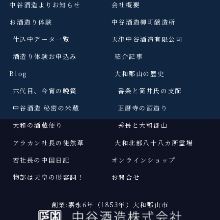
中谷酒造よりお知らせ
会社概要
お酒造り体験
中谷酒造柳町醸造所
仕込中データ一覧
天津中谷酒造有限公司
酒造り体験お申込み
紹介記事
Blog
大和郡山の歴史
六代目、今宵の晩餐
番条と筒井氏の支配
中谷酒造 秘密の米蔵
正暦寺の酒造り
大和の酒蔵便り
秀長と大和郡山
アラカン社長の徒然草
大和北部八十八カ所霊場
若社長の中国日記
オンラインショップ
物部は天皇の形容詞
！
お問合せ
創業:嘉永6年（1853年）大和郡山市