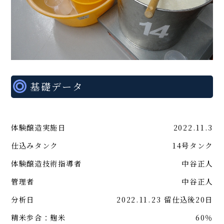
基礎データ
体験醸造実施日
2022.11.3
仕込みタンク
14号タンク
体験醸造技術指導者
中谷正人
管理者
中谷正人
分析日
2022.11.23 留仕込後20日
精米歩合：麹米
60％