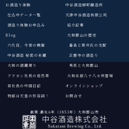
お酒造り体験
中谷酒造柳町醸造所
仕込中データ一覧
天津中谷酒造有限公司
酒造り体験お申込み
紹介記事
Blog
大和郡山の歴史
六代目、今宵の晩餐
番条と筒井氏の支配
中谷酒造 秘密の米蔵
正暦寺の酒造り
大和の酒蔵便り
秀長と大和郡山
アラカン社長の徒然草
大和北部八十八カ所霊場
若社長の中国日記
オンラインショップ
物部は天皇の形容詞
！
お問合せ
創業:嘉永6年（1853年）大和郡山市