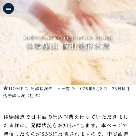
Individual fermentation status
体験醸造 個別発酵状況
HOME
≫
発酵状況データ一覧
≫
2025年5月8日 26号留仕
込発酵状況（圧搾）
体験醸造で日本酒の仕込作業を行っていただきまし
た皆様に、発酵状況をお知らせします。
本ページで
発信したものがSNSに反映されますので、中谷酒造