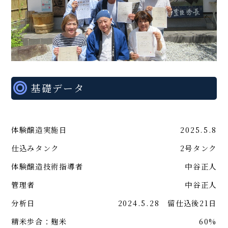
基礎データ
体験醸造実施日
2025.5.8
仕込みタンク
2号タンク
体験醸造技術指導者
中谷正人
管理者
中谷正人
分析日
2024.5.28 留仕込後21日
精米歩合：麹米
60%