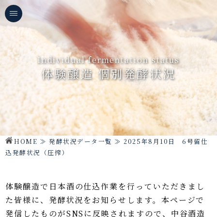
Individual fermentation status
体験醸造 個別発酵状況
HOME
≫
発酵状況データ一覧
≫
2025年8月10日 6号留仕
込発酵状況（圧搾）
体験醸造で日本酒の仕込作業を行っていただきまし
た皆様に、発酵状況をお知らせします。
本ページで
発信したものがSNSに反映されますので、中谷酒造