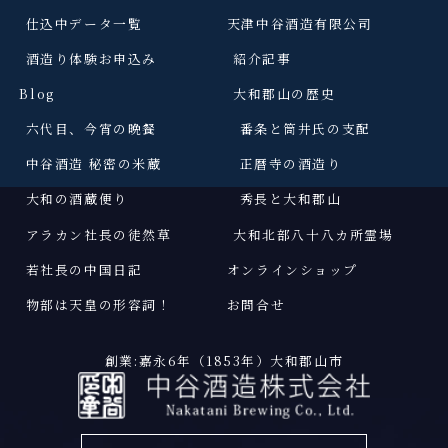
仕込中データ一覧
天津中谷酒造有限公司
酒造り体験お申込み
紹介記事
Blog
大和郡山の歴史
六代目、今宵の晩餐
番条と筒井氏の支配
中谷酒造 秘密の米蔵
正暦寺の酒造り
大和の酒蔵便り
秀長と大和郡山
アラカン社長の徒然草
大和北部八十八カ所霊場
若社長の中国日記
オンラインショップ
物部は天皇の形容詞
！
お問合せ
創業:嘉永6年（1853年）大和郡山市