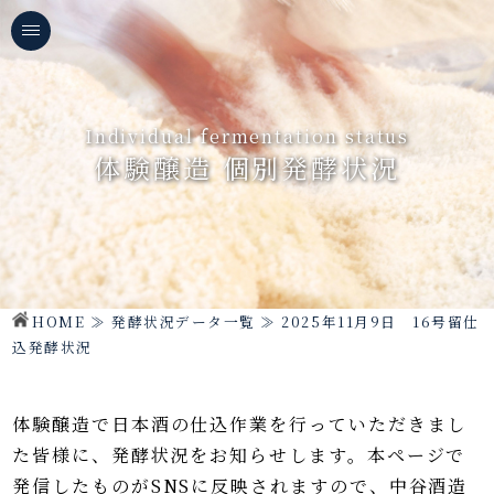
Individual fermentation status
体験醸造 個別発酵状況
HOME
≫
発酵状況データ一覧
≫
2025年11月9日 16号留仕
込発酵状況
体験醸造で日本酒の仕込作業を行っていただきまし
た皆様に、発酵状況をお知らせします。
本ページで
発信したものがSNSに反映されますので、中谷酒造