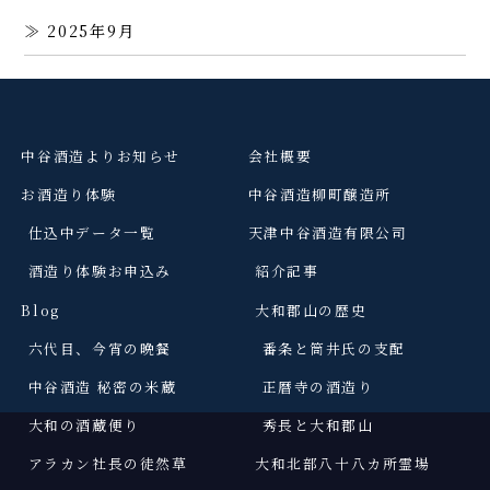
2025年9月
中谷酒造よりお知らせ
会社概要
お酒造り体験
中谷酒造柳町醸造所
仕込中データ一覧
天津中谷酒造有限公司
酒造り体験お申込み
紹介記事
Blog
大和郡山の歴史
六代目、今宵の晩餐
番条と筒井氏の支配
中谷酒造 秘密の米蔵
正暦寺の酒造り
大和の酒蔵便り
秀長と大和郡山
アラカン社長の徒然草
大和北部八十八カ所霊場