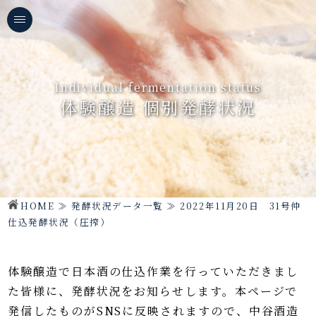
Individual fermentation status
体験醸造 個別発酵状況
HOME
≫
発酵状況データ一覧
≫
2022年11月20日 31号仲
仕込発酵状況（圧搾）
体験醸造で日本酒の仕込作業を行っていただきまし
た皆様に、発酵状況をお知らせします。
本ページで
発信したものがSNSに反映されますので、中谷酒造