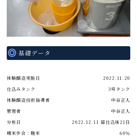
基礎データ
体験醸造実施日
2022.11.20
仕込みタンク
3号タンク
体験醸造技術指導者
中谷正人
管理者
中谷正人
分析日
2022.12.11 留仕込後21日
精米歩合：麹米
60％