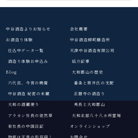
中谷酒造よりお知らせ
会社概要
お酒造り体験
中谷酒造柳町醸造所
仕込中データ一覧
天津中谷酒造有限公司
酒造り体験お申込み
紹介記事
Blog
大和郡山の歴史
六代目、今宵の晩餐
番条と筒井氏の支配
中谷酒造 秘密の米蔵
正暦寺の酒造り
大和の酒蔵便り
秀長と大和郡山
アラカン社長の徒然草
大和北部八十八カ所霊場
若社長の中国日記
オンラインショップ
物部は天皇の形容詞
！
お問合せ